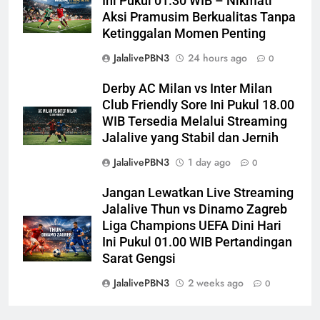
Ini Pukul 01.30 WIB – Nikmati
Aksi Pramusim Berkualitas Tanpa
Ketinggalan Momen Penting
JalalivePBN3
24 hours ago
0
Derby AC Milan vs Inter Milan
Club Friendly Sore Ini Pukul 18.00
WIB Tersedia Melalui Streaming
Jalalive yang Stabil dan Jernih
JalalivePBN3
1 day ago
0
Jangan Lewatkan Live Streaming
Jalalive Thun vs Dinamo Zagreb
Liga Champions UEFA Dini Hari
Ini Pukul 01.00 WIB Pertandingan
Sarat Gengsi
JalalivePBN3
2 weeks ago
0