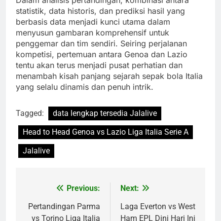
Dalam analisis pertandingan, kombinasi antara
statistik, data historis, dan prediksi hasil yang
berbasis data menjadi kunci utama dalam
menyusun gambaran komprehensif untuk
penggemar dan tim sendiri. Seiring perjalanan
kompetisi, pertemuan antara Genoa dan Lazio
tentu akan terus menjadi pusat perhatian dan
menambah kisah panjang sejarah sepak bola Italia
yang selalu dinamis dan penuh intrik.
Tagged:
data lengkap tersedia Jalalive
Head to Head Genoa vs Lazio Liga Italia Serie A
Jalalive
Previous:
Next:
Post
navigation
Pertandingan Parma
Laga Everton vs West
vs Torino Liga Italia
Ham EPL Dini Hari Ini