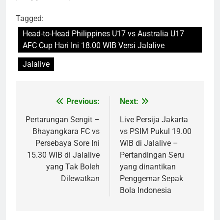
Tagged:
Head-to-Head Philippines U17 vs Australia U17
AFC Cup Hari Ini 18.00 WIB Versi Jalalive
Jalalive
Previous:
Next:
Post
navigation
Pertarungan Sengit –
Live Persija Jakarta
Bhayangkara FC vs
vs PSIM Pukul 19.00
Persebaya Sore Ini
WIB di Jalalive –
15.30 WIB di Jalalive
Pertandingan Seru
yang Tak Boleh
yang dinantikan
Dilewatkan
Penggemar Sepak
Bola Indonesia