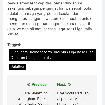
pengalaman lengkap dari pertandingan ini,
sekaligus sebagai pengingat bahwa sepak bola
adalah olahraga yang penuh kejutan dan
menghibur. Jangan lewatkan kesempatan untuk
menonton ulang pertandingan ini kapan saja di
Jalalive dan nikmati sensasi laga seru Liga Italia
2024!
Tagged:
Highlights Cremonese vs Juventus Liga Italia Bisa
Ditonton Ulang di Jalalive
Jalalive
Previous:
Next:
Post
navigation
Live Streaming
Live Score Persijap
Nottingham Forest
Jepara vs Malut
vs Man United 22.00
United Liga 1