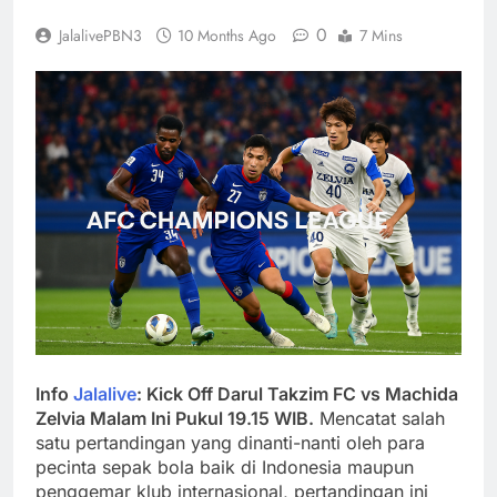
0
JalalivePBN3
10 Months Ago
7 Mins
Info
Jalalive
: Kick Off Darul Takzim FC vs Machida
Zelvia Malam Ini Pukul 19.15 WIB.
Mencatat salah
satu pertandingan yang dinanti-nanti oleh para
pecinta sepak bola baik di Indonesia maupun
penggemar klub internasional, pertandingan ini