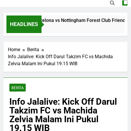
ing Jalalive Barcelona vs Nottingham Forest Club Friendly D
HEADLINES
s Ago
Home
Berita
Info Jalalive: Kick Off Darul Takzim FC vs Machida
Zelvia Malam Ini Pukul 19.15 WIB
BERITA
Info Jalalive: Kick Off Darul
Takzim FC vs Machida
Zelvia Malam Ini Pukul
19.15 WIB