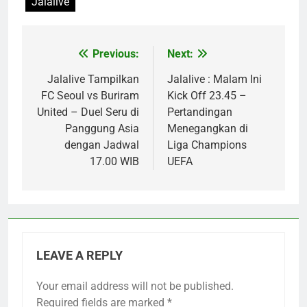
Jalalive
Previous:
Next:
Post
navigation
Jalalive Tampilkan
Jalalive : Malam Ini
FC Seoul vs Buriram
Kick Off 23.45 –
United – Duel Seru di
Pertandingan
Panggung Asia
Menegangkan di
dengan Jadwal
Liga Champions
17.00 WIB
UEFA
LEAVE A REPLY
Your email address will not be published.
Required fields are marked
*