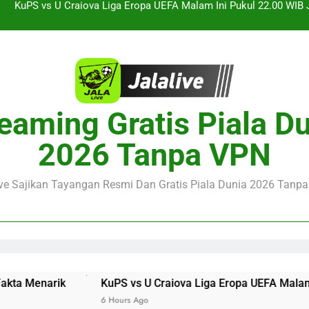
Jalalive Streaming Arsenal vs Real Betis Club Friendly Dini 
Pramusim Berkuali
Derby AC Milan vs Inter Milan Club Friendly Sore Ini Pukul 18.00 
Jalalive Streaming Monaco vs Getafe Club Friendly Dini Hari Ini 
KuPS vs U Craiova Liga Eropa UEFA Malam Ini Pukul 22.00 WIB 
eaming Gratis Piala D
Jalalive Streaming Arsenal vs Real Betis Club Friendly Dini 
2026 Tanpa VPN
Pramusim Berkuali
Derby AC Milan vs Inter Milan Club Friendly Sore Ini Pukul 18.00 
ive Sajikan Tayangan Resmi Dan Gratis Piala Dunia 2026 Tanpa 
KuPS vs U Craiova Liga Eropa UEFA Malam Ini Pukul 22.00 W
6 Hours Ago