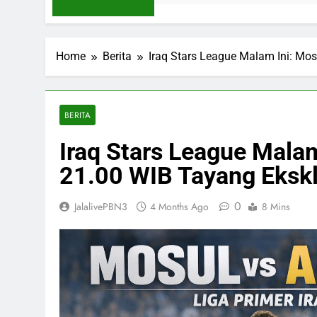
Home
Berita
Iraq Stars League Malam Ini: Mosu
BERITA
Iraq Stars League Malam
21.00 WIB Tayang Eksklu
0
JalalivePBN3
4 Months Ago
8 Mins