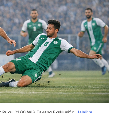
t Pukul 21.00 WIB Tayang Eksklusif di
Jalalive