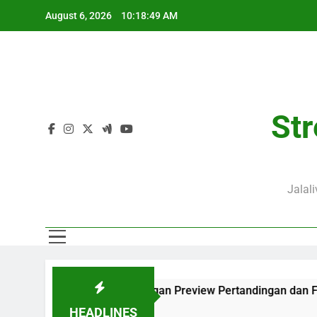
Skip
August 6, 2026
10:18:50 AM
to
content
Str
Jalal
IB Lengkap dengan Preview Pertandingan dan Fakta Menarik
HEADLINES