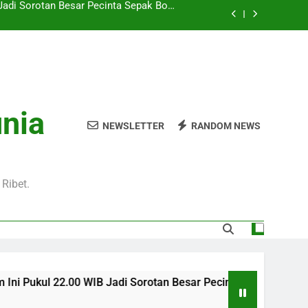
Hari Ini Pukul 01.30 WIB – Nikmati Aksi
tas Tanpa Ketinggalan Momen Penting
WIB Tersedia Melalui Streaming Jalalive
yang Stabil dan Jernih
Pukul 01.00 WIB Lengkap dengan Preview
Pertandingan dan Fakta Menarik
Jadi Sorotan Besar Pecinta Sepak Bola
unia
Eropa di Jalalive
NEWSLETTER
RANDOM NEWS
Hari Ini Pukul 01.30 WIB – Nikmati Aksi
tas Tanpa Ketinggalan Momen Penting
WIB Tersedia Melalui Streaming Jalalive
yang Stabil dan Jernih
Ribet.
IB Jadi Sorotan Besar Pecinta Sepak Bola Eropa di Jalalive