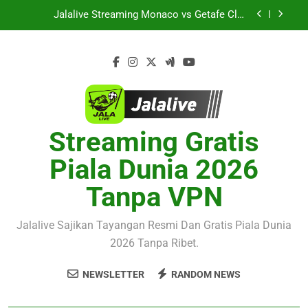
Skip
Terbaru Duel Persahabatan Dua Klub Terkenal
Jalalive Streaming Monaco vs Getafe Club
Dari Inggris Dan Jerman
to
Friendly Dini Hari Ini Pukul 01.00 WIB Lengkap
dengan Preview Pertandingan dan Fakta Menarik
content
KuPS vs U Craiova Liga Eropa UEFA Malam Ini
Pukul 22.00 WIB Jadi Sorotan Besar Pecinta
Sepak Bola Eropa di Jalalive
Streaming Singapura vs Indonesia Piala ASEAN
Malam Ini Pukul 20.00 WIB di Jalalive Menjadi
Sajian Menarik Untuk Pecinta Sepak Bola
Jalalive Aston Villa vs Bayern Club Friendly
Nasional
Malam Ini Pukul 19.00 WIB Menghadirkan Berita
Terbaru Duel Persahabatan Dua Klub Terkenal
Streaming Gratis
Jalalive Streaming Monaco vs Getafe Club
Dari Inggris Dan Jerman
Friendly Dini Hari Ini Pukul 01.00 WIB Lengkap
dengan Preview Pertandingan dan Fakta Menarik
Piala Dunia 2026
KuPS vs U Craiova Liga Eropa UEFA Malam Ini
Pukul 22.00 WIB Jadi Sorotan Besar Pecinta
Tanpa VPN
Sepak Bola Eropa di Jalalive
Jalalive Sajikan Tayangan Resmi Dan Gratis Piala Dunia
2026 Tanpa Ribet.
NEWSLETTER
RANDOM NEWS