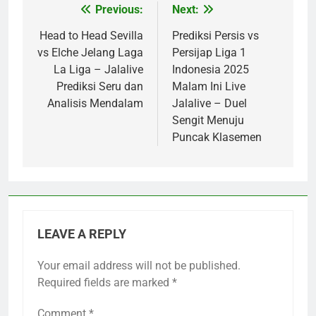
Previous:
Next:
Post
navigation
Head to Head Sevilla
Prediksi Persis vs
vs Elche Jelang Laga
Persijap Liga 1
La Liga – Jalalive
Indonesia 2025
Prediksi Seru dan
Malam Ini Live
Analisis Mendalam
Jalalive – Duel
Sengit Menuju
Puncak Klasemen
LEAVE A REPLY
Your email address will not be published.
Required fields are marked
*
Comment
*