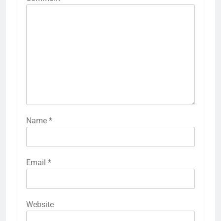
Name
*
Email
*
Website