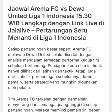
Jadwal Arema FC vs Dewa
United Liga 1 Indonesia 15.30
WIB Lengkap dengan Link Live di
Jalalive – Pertarungan Seru
Menanti di Liga 1 Indonesia
Setiap pertandingan besar seperti Arema FC
melawan Dewa United selalu disertai dengan
analisis mendalam terhadap performa kedua tim
sebelum bertanding. Persiapan kedua tim ini tidak
hanya dilihat dari latihan dan taktik, tetapi juga
dari statistik pertandingan sebelumnya, kondisi
pemain, serta strategi yang mungkin digunakan
oleh pelatih.
Tim Arema FC terkenal dengan permainan
menyerang dan semangat juang tinggi di setiap
pertandingan. Mereka memiliki pemain lini depan