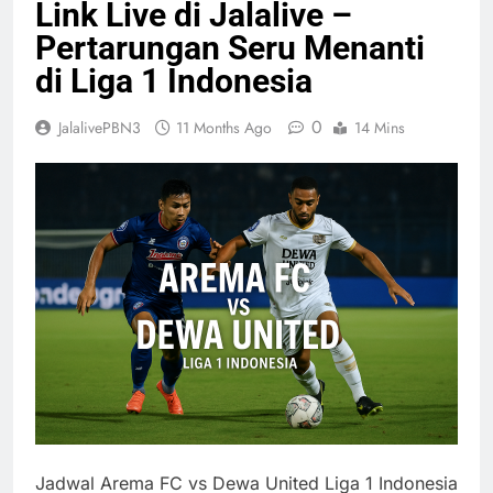
Link Live di Jalalive –
Pertarungan Seru Menanti
di Liga 1 Indonesia
0
JalalivePBN3
11 Months Ago
14 Mins
Jadwal Arema FC vs Dewa United Liga 1 Indonesia