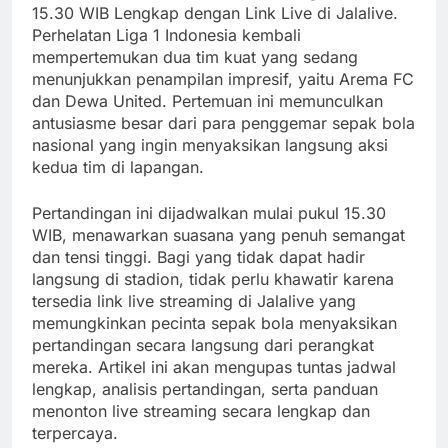
15.30 WIB Lengkap dengan Link Live di Jalalive.
Perhelatan Liga 1 Indonesia kembali
mempertemukan dua tim kuat yang sedang
menunjukkan penampilan impresif, yaitu Arema FC
dan Dewa United. Pertemuan ini memunculkan
antusiasme besar dari para penggemar sepak bola
nasional yang ingin menyaksikan langsung aksi
kedua tim di lapangan.
Pertandingan ini dijadwalkan mulai pukul 15.30
WIB, menawarkan suasana yang penuh semangat
dan tensi tinggi. Bagi yang tidak dapat hadir
langsung di stadion, tidak perlu khawatir karena
tersedia link live streaming di Jalalive yang
memungkinkan pecinta sepak bola menyaksikan
pertandingan secara langsung dari perangkat
mereka. Artikel ini akan mengupas tuntas jadwal
lengkap, analisis pertandingan, serta panduan
menonton live streaming secara lengkap dan
terpercaya.