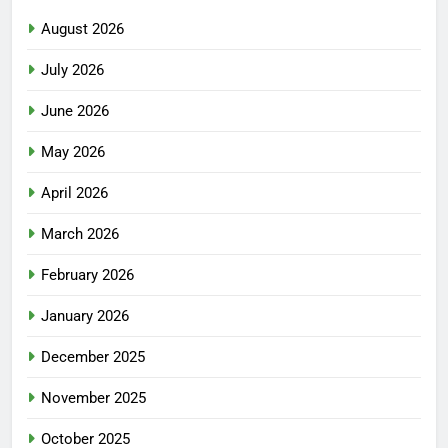
August 2026
July 2026
June 2026
May 2026
April 2026
March 2026
February 2026
January 2026
December 2025
November 2025
October 2025