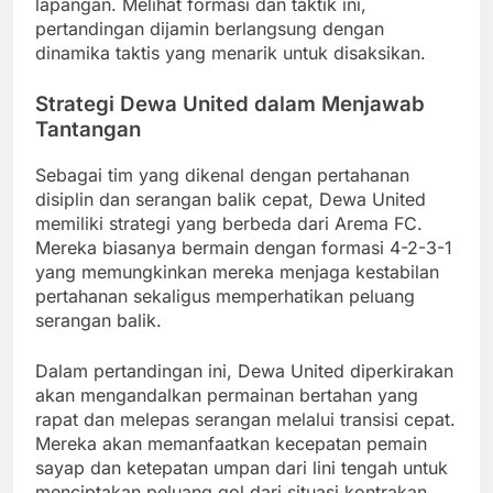
lapangan. Melihat formasi dan taktik ini,
pertandingan dijamin berlangsung dengan
dinamika taktis yang menarik untuk disaksikan.
Strategi Dewa United dalam Menjawab
Tantangan
Sebagai tim yang dikenal dengan pertahanan
disiplin dan serangan balik cepat, Dewa United
memiliki strategi yang berbeda dari Arema FC.
Mereka biasanya bermain dengan formasi 4-2-3-1
yang memungkinkan mereka menjaga kestabilan
pertahanan sekaligus memperhatikan peluang
serangan balik.
Dalam pertandingan ini, Dewa United diperkirakan
akan mengandalkan permainan bertahan yang
rapat dan melepas serangan melalui transisi cepat.
Mereka akan memanfaatkan kecepatan pemain
sayap dan ketepatan umpan dari lini tengah untuk
menciptakan peluang gol dari situasi kontrakan.