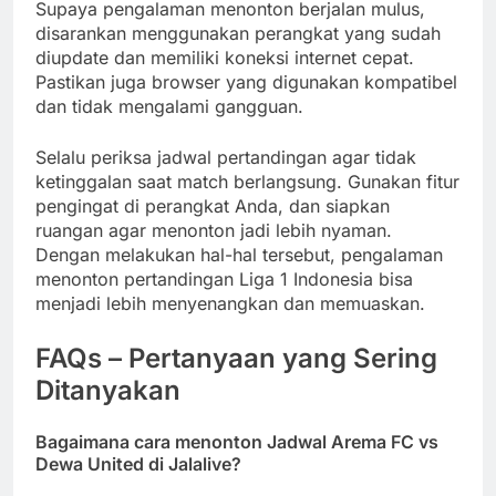
Supaya pengalaman menonton berjalan mulus,
disarankan menggunakan perangkat yang sudah
diupdate dan memiliki koneksi internet cepat.
Pastikan juga browser yang digunakan kompatibel
dan tidak mengalami gangguan.
Selalu periksa jadwal pertandingan agar tidak
ketinggalan saat match berlangsung. Gunakan fitur
pengingat di perangkat Anda, dan siapkan
ruangan agar menonton jadi lebih nyaman.
Dengan melakukan hal-hal tersebut, pengalaman
menonton pertandingan Liga 1 Indonesia bisa
menjadi lebih menyenangkan dan memuaskan.
FAQs – Pertanyaan yang Sering
Ditanyakan
Bagaimana cara menonton Jadwal Arema FC vs
Dewa United di Jalalive?