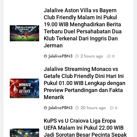
Jalalive Aston Villa vs Bayern
Club Friendly Malam Ini Pukul
19.00 WIB Menghadirkan Berita
Terbaru Duel Persahabatan Dua
Klub Terkenal Dari Inggris Dan
Jerman
JalalivePBN3
2 hours ago
0
Jalalive Streaming Monaco vs
Getafe Club Friendly Dini Hari Ini
Pukul 01.00 WIB Lengkap dengan
Preview Pertandingan dan Fakta
Menarik
JalalivePBN3
20 hours ago
0
KuPS vs U Craiova Liga Eropa
UEFA Malam Ini Pukul 22.00 WIB
Jadi Sorotan Besar Pecinta Sepak