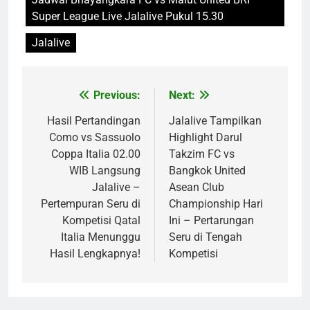
Super League Live Jalalive Pukul 15.30
Jalalive
Previous:
Next:
Post
navigation
Hasil Pertandingan
Jalalive Tampilkan
Como vs Sassuolo
Highlight Darul
Coppa Italia 02.00
Takzim FC vs
WIB Langsung
Bangkok United
Jalalive –
Asean Club
Pertempuran Seru di
Championship Hari
Kompetisi Qatal
Ini – Pertarungan
Italia Menunggu
Seru di Tengah
Hasil Lengkapnya!
Kompetisi