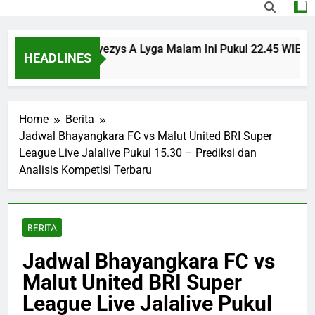
sinvest vs Panevezys A Lyga Malam Ini Pukul 22.45 WIB Menja
HEADLINES
go
Home
Berita
Jadwal Bhayangkara FC vs Malut United BRI Super
League Live Jalalive Pukul 15.30 – Prediksi dan
Analisis Kompetisi Terbaru
BERITA
Jadwal Bhayangkara FC vs
Malut United BRI Super
League Live Jalalive Pukul