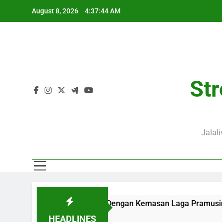
Skip
August 8, 2026
4:37:45 AM
to
content
Str
Jalal
rsama Jalalive Dengan Kemasan Laga Pramusim Modern dan M
HEADLINES