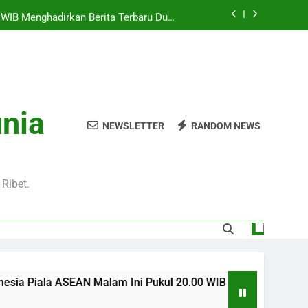
0 WIB Menghadirkan Berita Terbaru Duel
Klub Terkenal Dari Inggris Dan Jerman
Pukul 01.00 WIB Lengkap dengan Preview
Pertandingan dan Fakta Menarik
kul 22.00 WIB Bersama Jalalive Dengan
aga Pramusim Modern dan Menghibur
l 20.00 WIB di Jalalive Menjadi Sajian
unia
ik Untuk Pecinta Sepak Bola Nasional
NEWSLETTER
RANDOM NEWS
0 WIB Menghadirkan Berita Terbaru Duel
Klub Terkenal Dari Inggris Dan Jerman
Pukul 01.00 WIB Lengkap dengan Preview
Pertandingan dan Fakta Menarik
Ribet.
Malam Ini Pukul 20.00 WIB di Jalalive Menjadi Sajian Menari