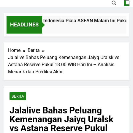
ng Singapura vs Indonesia Piala ASEAN Malam Ini Pukul 20.00
HEADLINES
 Ago
Home
Berita
Jalalive Bahas Peluang Kemenangan Jaiyq Uralsk vs
Astana Reserve Pukul 18.00 WIB Hari Ini – Analisis
Menarik dan Prediksi Akhir
BERITA
Jalalive Bahas Peluang
Kemenangan Jaiyq Uralsk
vs Astana Reserve Pukul