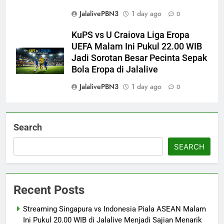
JalalivePBN3
1 day ago
0
KuPS vs U Craiova Liga Eropa
UEFA Malam Ini Pukul 22.00 WIB
Jadi Sorotan Besar Pecinta Sepak
Bola Eropa di Jalalive
JalalivePBN3
1 day ago
0
Search
SEARCH
Recent Posts
Streaming Singapura vs Indonesia Piala ASEAN Malam
Ini Pukul 20.00 WIB di Jalalive Menjadi Sajian Menarik