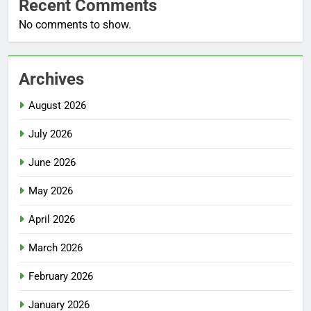
Recent Comments
No comments to show.
Archives
August 2026
July 2026
June 2026
May 2026
April 2026
March 2026
February 2026
January 2026