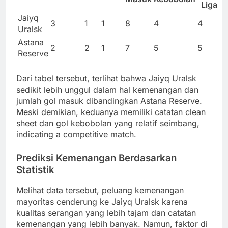
Liga
Jaiyq
3
1
1
8
4
4
Uralsk
Astana
2
2
1
7
5
5
Reserve
Dari tabel tersebut, terlihat bahwa Jaiyq Uralsk
sedikit lebih unggul dalam hal kemenangan dan
jumlah gol masuk dibandingkan Astana Reserve.
Meski demikian, keduanya memiliki catatan clean
sheet dan gol kebobolan yang relatif seimbang,
indicating a competitive match.
Prediksi Kemenangan Berdasarkan
Statistik
Melihat data tersebut, peluang kemenangan
mayoritas cenderung ke Jaiyq Uralsk karena
kualitas serangan yang lebih tajam dan catatan
kemenangan yang lebih banyak. Namun, faktor di