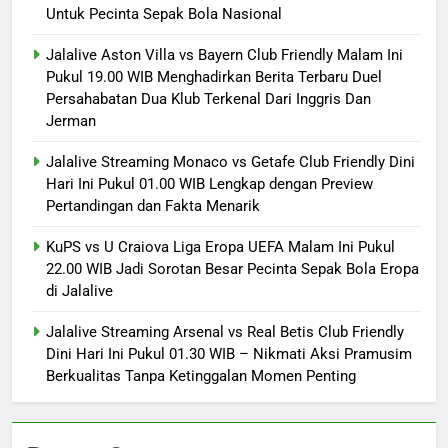
Untuk Pecinta Sepak Bola Nasional
Jalalive Aston Villa vs Bayern Club Friendly Malam Ini
Pukul 19.00 WIB Menghadirkan Berita Terbaru Duel
Persahabatan Dua Klub Terkenal Dari Inggris Dan
Jerman
Jalalive Streaming Monaco vs Getafe Club Friendly Dini
Hari Ini Pukul 01.00 WIB Lengkap dengan Preview
Pertandingan dan Fakta Menarik
KuPS vs U Craiova Liga Eropa UEFA Malam Ini Pukul
22.00 WIB Jadi Sorotan Besar Pecinta Sepak Bola Eropa
di Jalalive
Jalalive Streaming Arsenal vs Real Betis Club Friendly
Dini Hari Ini Pukul 01.30 WIB – Nikmati Aksi Pramusim
Berkualitas Tanpa Ketinggalan Momen Penting