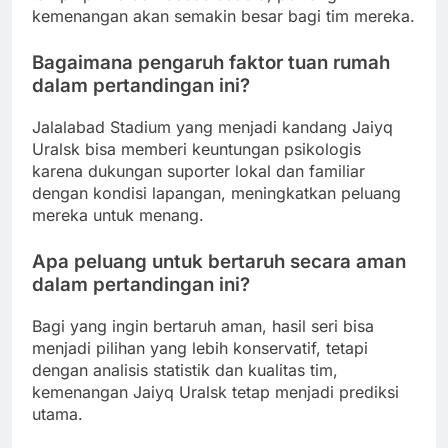
kemenangan akan semakin besar bagi tim mereka.
Bagaimana pengaruh faktor tuan rumah
dalam pertandingan ini?
Jalalabad Stadium yang menjadi kandang Jaiyq
Uralsk bisa memberi keuntungan psikologis
karena dukungan suporter lokal dan familiar
dengan kondisi lapangan, meningkatkan peluang
mereka untuk menang.
Apa peluang untuk bertaruh secara aman
dalam pertandingan ini?
Bagi yang ingin bertaruh aman, hasil seri bisa
menjadi pilihan yang lebih konservatif, tetapi
dengan analisis statistik dan kualitas tim,
kemenangan Jaiyq Uralsk tetap menjadi prediksi
utama.