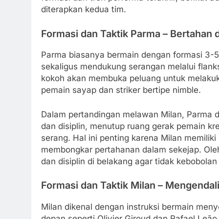
diterapkan kedua tim.
Formasi dan Taktik Parma – Bertahan 
Parma biasanya bermain dengan formasi 3-5-2
sekaligus mendukung serangan melalui flan
kokoh akan membuka peluang untuk melakuka
pemain sayap dan striker bertipe nimble.
Dalam pertandingan melawan Milan, Parma di
dan disiplin, menutup ruang gerak pemain kr
serang. Hal ini penting karena Milan memilik
membongkar pertahanan dalam sekejap. Oleh
dan disiplin di belakang agar tidak kebobolan
Formasi dan Taktik Milan – Mengendal
Milan dikenal dengan instruksi bermain menye
depan seperti Olivier Giroud dan Rafael Leão