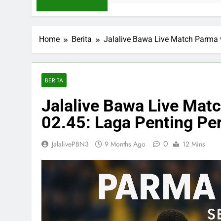
Home
Berita
Jalalive Bawa Live Match Parma v
BERITA
Jalalive Bawa Live Mat
02.45: Laga Penting Pe
0
JalalivePBN3
9 Months Ago
12 Mins