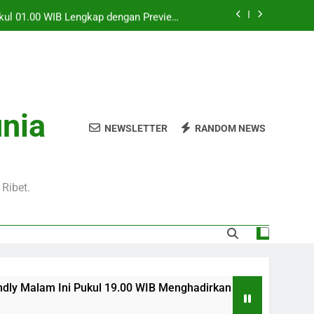
Pukul 01.00 WIB Lengkap dengan Preview
Pertandingan dan Fakta Menarik
Jadi Sorotan Besar Pecinta Sepak Bola
Eropa di Jalalive
l 20.00 WIB di Jalalive Menjadi Sajian
ik Untuk Pecinta Sepak Bola Nasional
0 WIB Menghadirkan Berita Terbaru Duel
unia
Klub Terkenal Dari Inggris Dan Jerman
NEWSLETTER
RANDOM NEWS
Pukul 01.00 WIB Lengkap dengan Preview
Pertandingan dan Fakta Menarik
Jadi Sorotan Besar Pecinta Sepak Bola
Eropa di Jalalive
Ribet.
Pukul 19.00 WIB Menghadirkan Berita Terbaru Duel Persahabata