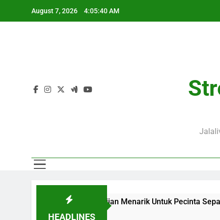
Skip
August 7, 2026
4:05:42 AM
to
content
Str
Jalal
 Menjadi Sajian Menarik Untuk Pecinta Sepak Bola Nasional
HEADLINES