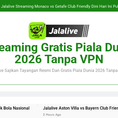
Jalalive Streaming Monaco vs Getafe Club Friendly Dini Hari Ini 
KuPS vs U Craiova Liga Eropa UEFA Malam Ini Pukul 22.00 WIB 
Streaming Singapura vs Indonesia Piala ASEAN Malam Ini Puku
Menar
Jalalive Aston Villa vs Bayern Club Friendly Malam Ini Pukul 19.0
eaming Gratis Piala D
Persahabatan Dua 
Jalalive Streaming Monaco vs Getafe Club Friendly Dini Hari Ini 
2026 Tanpa VPN
KuPS vs U Craiova Liga Eropa UEFA Malam Ini Pukul 22.00 WIB 
ive Sajikan Tayangan Resmi Dan Gratis Piala Dunia 2026 Tanpa 
Jalalive Aston Villa vs Bayern Club Friendly Malam Ini 
2 Hours Ago