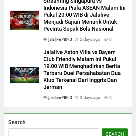
Streaming Singapura vs
Indonesia Piala ASEAN Malam Ini
Pukul 20.00 WIB di Jalalive
Menjadi Sajian Menarik Untuk
Pecinta Sepak Bola Nasional
JalalivePBN3
2 days ago
0
Jalalive Aston Villa vs Bayern
Club Friendly Malam Ini Pukul
19.00 WIB Menghadirkan Berita
Terbaru Duel Persahabatan Dua
Klub Terkenal Dari Inggris Dan
Jerman
JalalivePBN3
2 days ago
0
Search
SEARCH