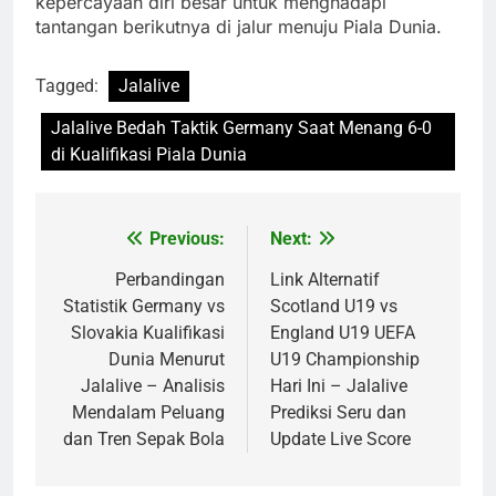
kepercayaan diri besar untuk menghadapi
tantangan berikutnya di jalur menuju Piala Dunia.
Tagged:
Jalalive
Jalalive Bedah Taktik Germany Saat Menang 6-0
di Kualifikasi Piala Dunia
Previous:
Next:
Post
navigation
Perbandingan
Link Alternatif
Statistik Germany vs
Scotland U19 vs
Slovakia Kualifikasi
England U19 UEFA
Dunia Menurut
U19 Championship
Jalalive – Analisis
Hari Ini – Jalalive
Mendalam Peluang
Prediksi Seru dan
dan Tren Sepak Bola
Update Live Score