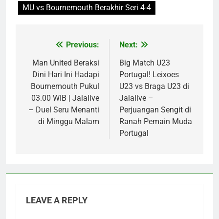
MU vs Bournemouth Berakhir Seri 4-4
Previous:
Next:
Post
navigation
Man United Beraksi
Big Match U23
Dini Hari Ini Hadapi
Portugal! Leixoes
Bournemouth Pukul
U23 vs Braga U23 di
03.00 WIB | Jalalive
Jalalive –
– Duel Seru Menanti
Perjuangan Sengit di
di Minggu Malam
Ranah Pemain Muda
Portugal
LEAVE A REPLY