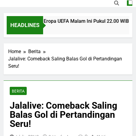
s U Craiova Liga Eropa UEFA Malam Ini Pukul 22.00 WIB Jadi S
HEADLINES
Ago
Home
Berita
Jalalive: Comeback Saling Balas Gol di Pertandingan
Seru!
BERITA
Jalalive: Comeback Saling
Balas Gol di Pertandingan
Seru!