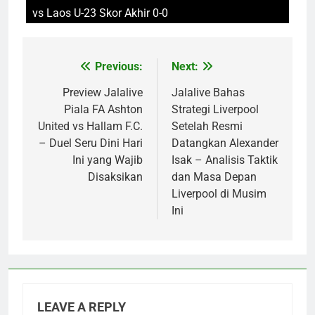
vs Laos U-23 Skor Akhir 0-0
Previous:
Next:
Post
navigation
Preview Jalalive
Jalalive Bahas
Piala FA Ashton
Strategi Liverpool
United vs Hallam F.C.
Setelah Resmi
– Duel Seru Dini Hari
Datangkan Alexander
Ini yang Wajib
Isak – Analisis Taktik
Disaksikan
dan Masa Depan
Liverpool di Musim
Ini
LEAVE A REPLY