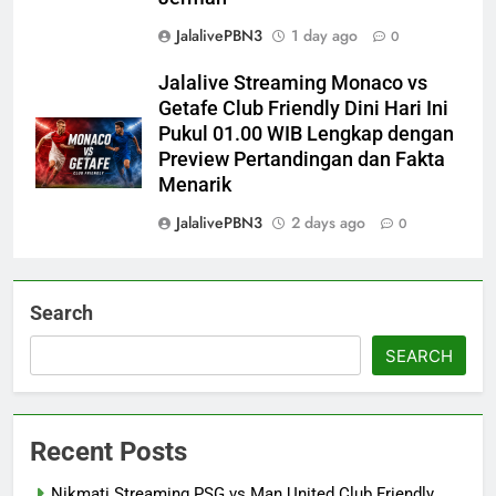
JalalivePBN3
1 day ago
0
Jalalive Streaming Monaco vs
Getafe Club Friendly Dini Hari Ini
Pukul 01.00 WIB Lengkap dengan
Preview Pertandingan dan Fakta
Menarik
JalalivePBN3
2 days ago
0
Search
SEARCH
Recent Posts
Nikmati Streaming PSG vs Man United Club Friendly