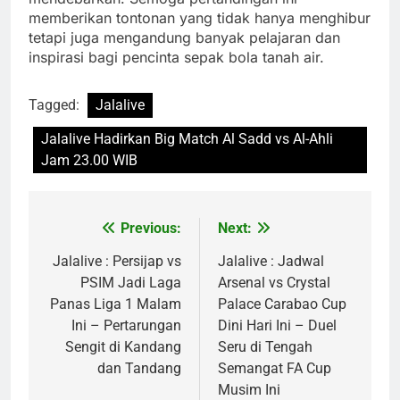
memberikan tontonan yang tidak hanya menghibur
tetapi juga mengandung banyak pelajaran dan
inspirasi bagi pencinta sepak bola tanah air.
Tagged:
Jalalive
Jalalive Hadirkan Big Match Al Sadd vs Al-Ahli
Jam 23.00 WIB
Previous:
Next:
Post
navigation
Jalalive : Persijap vs
Jalalive : Jadwal
PSIM Jadi Laga
Arsenal vs Crystal
Panas Liga 1 Malam
Palace Carabao Cup
Ini – Pertarungan
Dini Hari Ini – Duel
Sengit di Kandang
Seru di Tengah
dan Tandang
Semangat FA Cup
Musim Ini