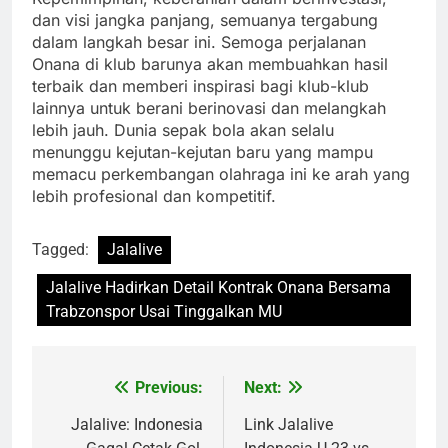
dan visi jangka panjang, semuanya tergabung
dalam langkah besar ini. Semoga perjalanan
Onana di klub barunya akan membuahkan hasil
terbaik dan memberi inspirasi bagi klub-klub
lainnya untuk berani berinovasi dan melangkah
lebih jauh. Dunia sepak bola akan selalu
menunggu kejutan-kejutan baru yang mampu
memacu perkembangan olahraga ini ke arah yang
lebih profesional dan kompetitif.
Tagged:
Jalalive
Jalalive Hadirkan Detail Kontrak Onana Bersama
Trabzonspor Usai Tinggalkan MU
Previous:
Next:
Post
navigation
Jalalive: Indonesia
Link Jalalive