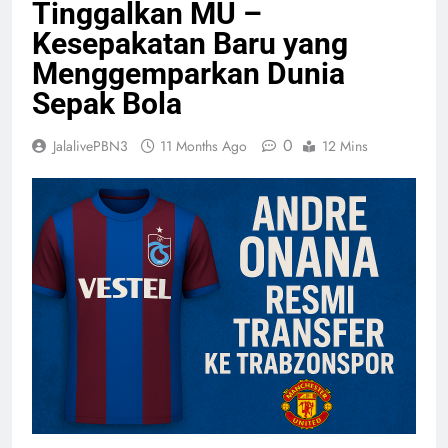
Tinggalkan MU –
Kesepakatan Baru yang
Menggemparkan Dunia
Sepak Bola
0
JalalivePBN3
11 Months Ago
12 Mins