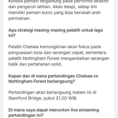
Kondisi pemain tergantung pada performa terakhir
dan pengaruh latihan. Akan tetapi, setiap tim
memiliki pemain kunci yang bisa berubah arah
permainan.
Apa strategi masing-masing pelatih untuk laga
ini?
Pelatih Chelsea kemungkinan akan fokus pada
penguasaan bola dan serangan cepat, sementara
pelatih Nottingham Forest mengandalkan serangan
balik dan pertahanan solid.
Kapan dan di mana pertandingan Chelsea vs
Nottingham Forest berlangsung?
Pertandingan akan berlangsung malam ini di
Stamford Bridge, pukul 21.00 WIB.
Di mana saya dapat menonton live streaming
pertandingan ini?