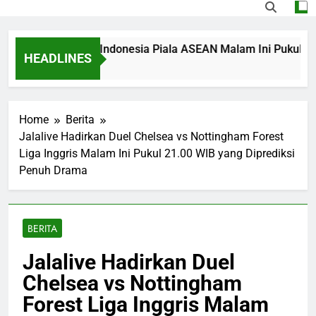
ng Singapura vs Indonesia Piala ASEAN Malam Ini Pukul 20.00 
HEADLINES
o
Home
Berita
Jalalive Hadirkan Duel Chelsea vs Nottingham Forest
Liga Inggris Malam Ini Pukul 21.00 WIB yang Diprediksi
Penuh Drama
BERITA
Jalalive Hadirkan Duel
Chelsea vs Nottingham
Forest Liga Inggris Malam