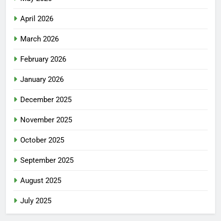
April 2026
March 2026
February 2026
January 2026
December 2025
November 2025
October 2025
September 2025
August 2025
July 2025