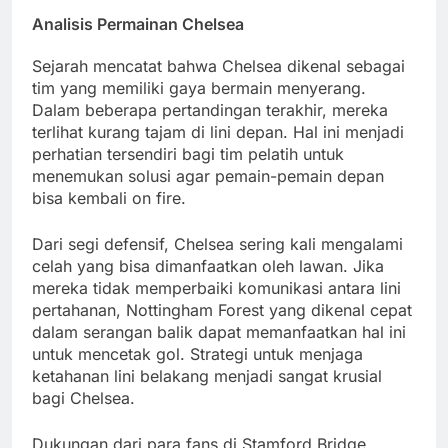
Analisis Permainan Chelsea
Sejarah mencatat bahwa Chelsea dikenal sebagai
tim yang memiliki gaya bermain menyerang.
Dalam beberapa pertandingan terakhir, mereka
terlihat kurang tajam di lini depan. Hal ini menjadi
perhatian tersendiri bagi tim pelatih untuk
menemukan solusi agar pemain-pemain depan
bisa kembali on fire.
Dari segi defensif, Chelsea sering kali mengalami
celah yang bisa dimanfaatkan oleh lawan. Jika
mereka tidak memperbaiki komunikasi antara lini
pertahanan, Nottingham Forest yang dikenal cepat
dalam serangan balik dapat memanfaatkan hal ini
untuk mencetak gol. Strategi untuk menjaga
ketahanan lini belakang menjadi sangat krusial
bagi Chelsea.
Dukungan dari para fans di Stamford Bridge