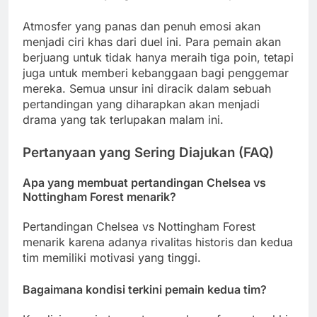
Atmosfer yang panas dan penuh emosi akan
menjadi ciri khas dari duel ini. Para pemain akan
berjuang untuk tidak hanya meraih tiga poin, tetapi
juga untuk memberi kebanggaan bagi penggemar
mereka. Semua unsur ini diracik dalam sebuah
pertandingan yang diharapkan akan menjadi
drama yang tak terlupakan malam ini.
Pertanyaan yang Sering Diajukan (FAQ)
Apa yang membuat pertandingan Chelsea vs
Nottingham Forest menarik?
Pertandingan Chelsea vs Nottingham Forest
menarik karena adanya rivalitas historis dan kedua
tim memiliki motivasi yang tinggi.
Bagaimana kondisi terkini pemain kedua tim?