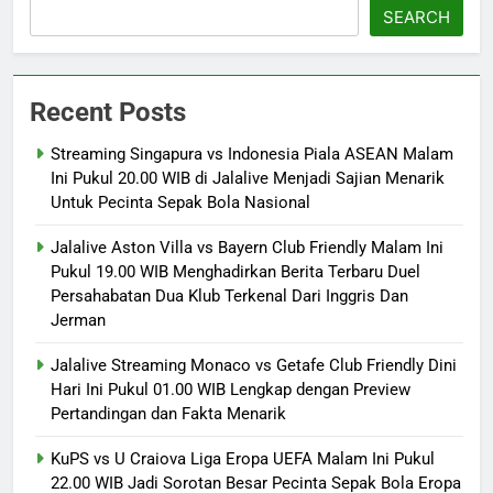
SEARCH
Recent Posts
Streaming Singapura vs Indonesia Piala ASEAN Malam
Ini Pukul 20.00 WIB di Jalalive Menjadi Sajian Menarik
Untuk Pecinta Sepak Bola Nasional
Jalalive Aston Villa vs Bayern Club Friendly Malam Ini
Pukul 19.00 WIB Menghadirkan Berita Terbaru Duel
Persahabatan Dua Klub Terkenal Dari Inggris Dan
Jerman
Jalalive Streaming Monaco vs Getafe Club Friendly Dini
Hari Ini Pukul 01.00 WIB Lengkap dengan Preview
Pertandingan dan Fakta Menarik
KuPS vs U Craiova Liga Eropa UEFA Malam Ini Pukul
22.00 WIB Jadi Sorotan Besar Pecinta Sepak Bola Eropa