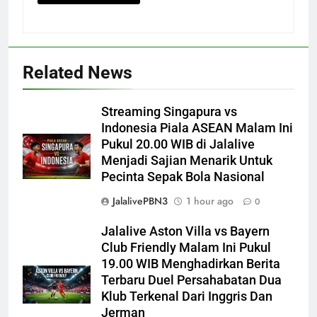
Related News
Streaming Singapura vs
Indonesia Piala ASEAN Malam Ini
Pukul 20.00 WIB di Jalalive
Menjadi Sajian Menarik Untuk
Pecinta Sepak Bola Nasional
JalalivePBN3
1 hour ago
0
Jalalive Aston Villa vs Bayern
Club Friendly Malam Ini Pukul
19.00 WIB Menghadirkan Berita
Terbaru Duel Persahabatan Dua
Klub Terkenal Dari Inggris Dan
Jerman