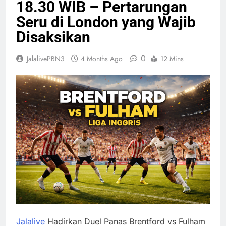
18.30 WIB – Pertarungan
Seru di London yang Wajib
Disaksikan
0
JalalivePBN3
4 Months Ago
12 Mins
Jalalive
Hadirkan Duel Panas Brentford vs Fulham