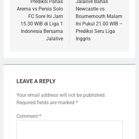
navigation
Prediksi Panas
Jalalive Bahas
Arema vs Persis Solo
Newcastle vs
FC Sore Ini Jam
Bournemouth Malam
15.30 WIB di Liga 1
Ini Pukul 21.00 WIB –
Indonesia Bersama
Prediksi Seru Liga
Jalalive
Inggris
LEAVE A REPLY
Your email address will not be published.
Required fields are marked
*
Comment
*