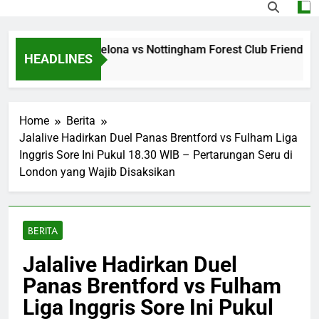
ng Jalalive Barcelona vs Nottingham Forest Club Friendly Di
HEADLINES
 Ago
Home
Berita
Jalalive Hadirkan Duel Panas Brentford vs Fulham Liga
Inggris Sore Ini Pukul 18.30 WIB – Pertarungan Seru di
London yang Wajib Disaksikan
BERITA
Jalalive Hadirkan Duel
Panas Brentford vs Fulham
Liga Inggris Sore Ini Pukul