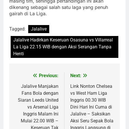
masing tim, sehingga pertandingan ini akan
dikenang sebagai salah satu laga yang penuh
gairah di La Liga.
Tagged:
Jalalive
Jalalive Hadirkan Keseruan Osasuna vs Villarreal
La Liga 22.15 WIB dengan Aksi Serangan Tanpa
Henti
Previous:
Next:
Post
navigation
Jalalive Manjakan
Link Nonton Chelsea
Fans Bola dengan
vs West Ham Liga
Siaran Leeds United
Inggris 00.30 WIB
vs Arsenal Liga
Dini Hari Ini Cuma di
Inggris Malam Ini
Jalalive – Saksikan
Mulai 22.00 WIB –
Aksi Seru Sepak Bola
Keseruan Tak
Inggris Langsung di