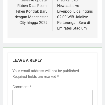
navigation
Jalalive Update:
Prediksi Skor
Rúben Dias Resmi
Newcastle vs
Teken Kontrak Baru
Liverpool Liga Inggris
dengan Manchester
02.00 WIB Jalalive –
City hingga 2029
Pertarungan Seru di
Emirates Stadium
LEAVE A REPLY
Your email address will not be published.
Required fields are marked
*
Comment
*