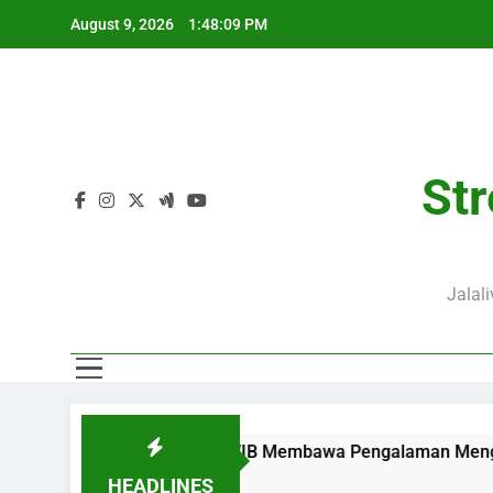
Skip
August 9, 2026
1:48:10 PM
to
content
Str
Jalal
ni Pukul 02.00 WIB Membawa Pengalaman Mengikuti Duel Klub E
HEADLINES