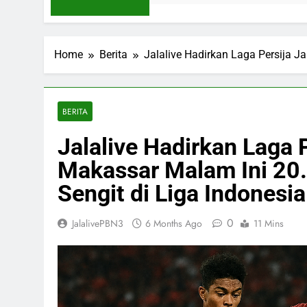
Home
Berita
Jalalive Hadirkan Laga Persija J
BERITA
Jalalive Hadirkan Laga 
Makassar Malam Ini 20
Sengit di Liga Indonesia
0
JalalivePBN3
6 Months Ago
11 Mins