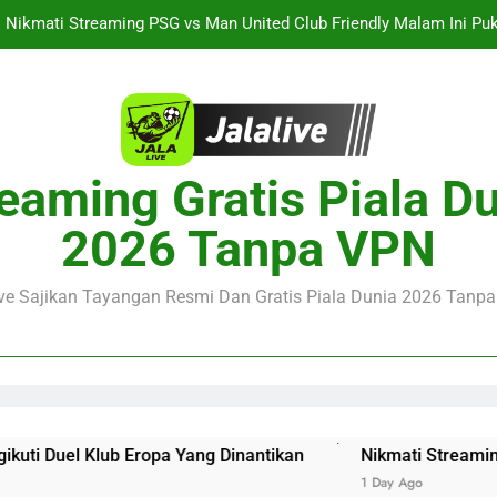
Streaming Singapura vs Indonesia Piala ASEAN Malam Ini Puku
Menar
Jalalive Aston Villa vs Bayern Club Friendly Malam Ini Pukul 19.0
Persahabatan Dua 
Streaming Jalalive Barcelona vs Nottingham Forest Club Friendly 
Pengalaman Mengi
Nikmati Streaming PSG vs Man United Club Friendly Malam Ini Pu
eaming Gratis Piala D
Kemasan L
Streaming Singapura vs Indonesia Piala ASEAN Malam Ini Puku
2026 Tanpa VPN
Menar
Jalalive Aston Villa vs Bayern Club Friendly Malam Ini Pukul 19.0
Persahabatan Dua 
ive Sajikan Tayangan Resmi Dan Gratis Piala Dunia 2026 Tanpa 
ropa Yang Dinantikan
Nikmati Streaming PSG vs Man Un
1 Day Ago