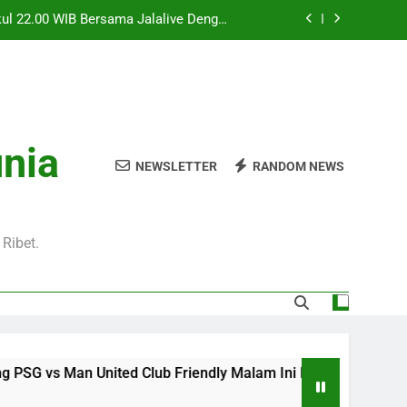
l 20.00 WIB di Jalalive Menjadi Sajian
ik Untuk Pecinta Sepak Bola Nasional
0 WIB Menghadirkan Berita Terbaru Duel
Klub Terkenal Dari Inggris Dan Jerman
Dini Hari Ini Pukul 02.00 WIB Membawa
kuti Duel Klub Eropa Yang Dinantikan
kul 22.00 WIB Bersama Jalalive Dengan
unia
aga Pramusim Modern dan Menghibur
NEWSLETTER
RANDOM NEWS
l 20.00 WIB di Jalalive Menjadi Sajian
ik Untuk Pecinta Sepak Bola Nasional
0 WIB Menghadirkan Berita Terbaru Duel
Klub Terkenal Dari Inggris Dan Jerman
Ribet.
ited Club Friendly Malam Ini Pukul 22.00 WIB Bersama Jala