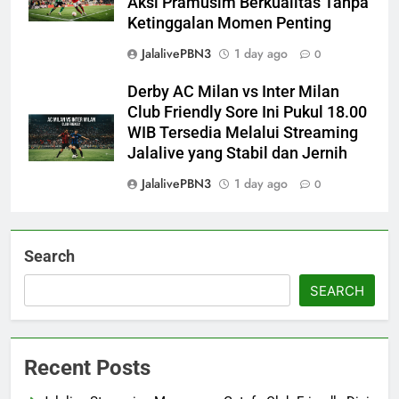
Aksi Pramusim Berkualitas Tanpa
Ketinggalan Momen Penting
JalalivePBN3
1 day ago
0
Derby AC Milan vs Inter Milan
Club Friendly Sore Ini Pukul 18.00
WIB Tersedia Melalui Streaming
Jalalive yang Stabil dan Jernih
JalalivePBN3
1 day ago
0
Search
SEARCH
Recent Posts