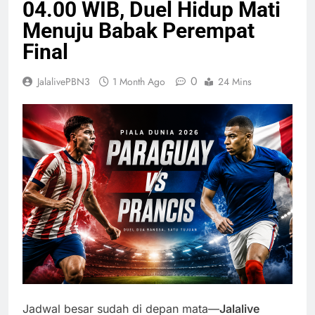
04.00 WIB, Duel Hidup Mati
Menuju Babak Perempat
Final
0
JalalivePBN3
1 Month Ago
24 Mins
Jadwal besar sudah di depan mata—
Jalalive