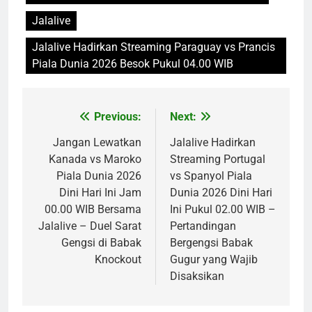
Jalalive
Jalalive Hadirkan Streaming Paraguay vs Prancis
Piala Dunia 2026 Besok Pukul 04.00 WIB
Previous:
Next:
Post
navigation
Jangan Lewatkan
Jalalive Hadirkan
Kanada vs Maroko
Streaming Portugal
Piala Dunia 2026
vs Spanyol Piala
Dini Hari Ini Jam
Dunia 2026 Dini Hari
00.00 WIB Bersama
Ini Pukul 02.00 WIB –
Jalalive – Duel Sarat
Pertandingan
Gengsi di Babak
Bergengsi Babak
Knockout
Gugur yang Wajib
Disaksikan