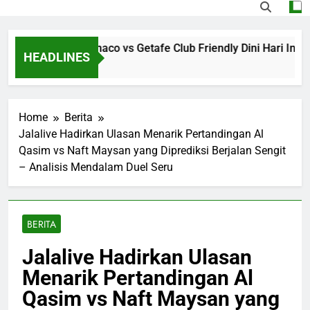
ve Streaming Monaco vs Getafe Club Friendly Dini Hari Ini P
HEADLINES
tes Ago
Home
Berita
Jalalive Hadirkan Ulasan Menarik Pertandingan Al
Qasim vs Naft Maysan yang Diprediksi Berjalan Sengit
– Analisis Mendalam Duel Seru
BERITA
Jalalive Hadirkan Ulasan
Menarik Pertandingan Al
Qasim vs Naft Maysan yang