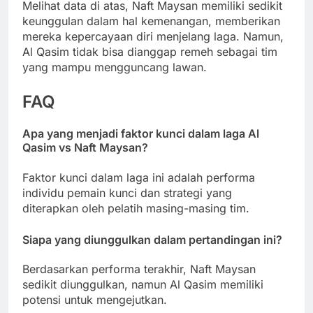
Melihat data di atas, Naft Maysan memiliki sedikit
keunggulan dalam hal kemenangan, memberikan
mereka kepercayaan diri menjelang laga. Namun,
Al Qasim tidak bisa dianggap remeh sebagai tim
yang mampu mengguncang lawan.
FAQ
Apa yang menjadi faktor kunci dalam laga Al
Qasim vs Naft Maysan?
Faktor kunci dalam laga ini adalah performa
individu pemain kunci dan strategi yang
diterapkan oleh pelatih masing-masing tim.
Siapa yang diunggulkan dalam pertandingan ini?
Berdasarkan performa terakhir, Naft Maysan
sedikit diunggulkan, namun Al Qasim memiliki
potensi untuk mengejutkan.