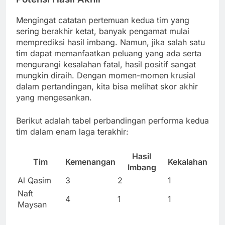
Mengingat catatan pertemuan kedua tim yang
sering berakhir ketat, banyak pengamat mulai
memprediksi hasil imbang. Namun, jika salah satu
tim dapat memanfaatkan peluang yang ada serta
mengurangi kesalahan fatal, hasil positif sangat
mungkin diraih. Dengan momen-momen krusial
dalam pertandingan, kita bisa melihat skor akhir
yang mengesankan.
Berikut adalah tabel perbandingan performa kedua
tim dalam enam laga terakhir:
Hasil
Tim
Kemenangan
Kekalahan
Imbang
Al Qasim
3
2
1
Naft
4
1
1
Maysan