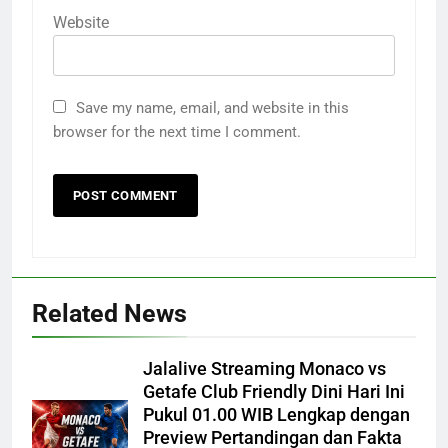
Website
Save my name, email, and website in this
browser for the next time I comment.
Related News
Jalalive Streaming Monaco vs
Getafe Club Friendly Dini Hari Ini
Pukul 01.00 WIB Lengkap dengan
Preview Pertandingan dan Fakta