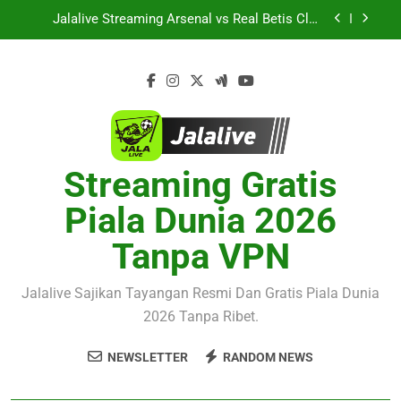
Skip
Sepak Bola Eropa di Jalalive
Jalalive Streaming Arsenal vs Real Betis Club
to
Friendly Dini Hari Ini Pukul 01.30 WIB – Nikmati
Aksi Pramusim Berkualitas Tanpa Ketinggalan
content
Derby AC Milan vs Inter Milan Club Friendly Sore
Momen Penting
Ini Pukul 18.00 WIB Tersedia Melalui Streaming
Jalalive yang Stabil dan Jernih
Jalalive Streaming Monaco vs Getafe Club
Friendly Dini Hari Ini Pukul 01.00 WIB Lengkap
dengan Preview Pertandingan dan Fakta Menarik
KuPS vs U Craiova Liga Eropa UEFA Malam Ini
Pukul 22.00 WIB Jadi Sorotan Besar Pecinta
Sepak Bola Eropa di Jalalive
Streaming Gratis
Jalalive Streaming Arsenal vs Real Betis Club
Friendly Dini Hari Ini Pukul 01.30 WIB – Nikmati
Aksi Pramusim Berkualitas Tanpa Ketinggalan
Piala Dunia 2026
Derby AC Milan vs Inter Milan Club Friendly Sore
Momen Penting
Ini Pukul 18.00 WIB Tersedia Melalui Streaming
Tanpa VPN
Jalalive yang Stabil dan Jernih
Jalalive Sajikan Tayangan Resmi Dan Gratis Piala Dunia
2026 Tanpa Ribet.
NEWSLETTER
RANDOM NEWS