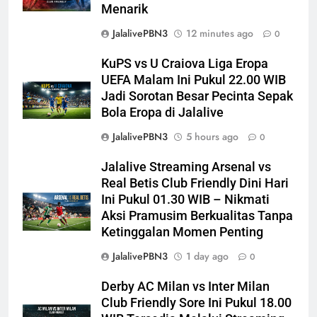
Menarik
JalalivePBN3
12 minutes ago
0
KuPS vs U Craiova Liga Eropa
UEFA Malam Ini Pukul 22.00 WIB
Jadi Sorotan Besar Pecinta Sepak
Bola Eropa di Jalalive
JalalivePBN3
5 hours ago
0
Jalalive Streaming Arsenal vs
Real Betis Club Friendly Dini Hari
Ini Pukul 01.30 WIB – Nikmati
Aksi Pramusim Berkualitas Tanpa
Ketinggalan Momen Penting
JalalivePBN3
1 day ago
0
Derby AC Milan vs Inter Milan
Club Friendly Sore Ini Pukul 18.00