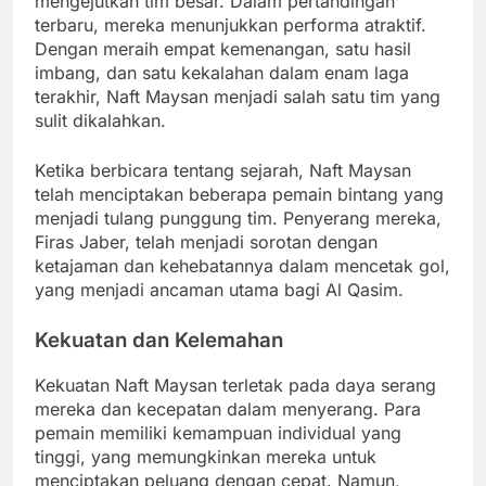
mengejutkan tim besar. Dalam pertandingan
terbaru, mereka menunjukkan performa atraktif.
Dengan meraih empat kemenangan, satu hasil
imbang, dan satu kekalahan dalam enam laga
terakhir, Naft Maysan menjadi salah satu tim yang
sulit dikalahkan.
Ketika berbicara tentang sejarah, Naft Maysan
telah menciptakan beberapa pemain bintang yang
menjadi tulang punggung tim. Penyerang mereka,
Firas Jaber, telah menjadi sorotan dengan
ketajaman dan kehebatannya dalam mencetak gol,
yang menjadi ancaman utama bagi Al Qasim.
Kekuatan dan Kelemahan
Kekuatan Naft Maysan terletak pada daya serang
mereka dan kecepatan dalam menyerang. Para
pemain memiliki kemampuan individual yang
tinggi, yang memungkinkan mereka untuk
menciptakan peluang dengan cepat. Namun,