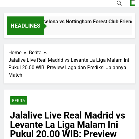
ing Jalalive Barcelona vs Nottingham Forest Club Friendly D
HEADLINES
 Ago
Home
Berita
Jalalive Live Real Madrid vs Levante La Liga Malam Ini
Pukul 20.00 WIB: Preview Laga dan Prediksi Jalannya
Match
BERITA
Jalalive Live Real Madrid vs
Levante La Liga Malam Ini
Pukul 20.00 WIB: Preview