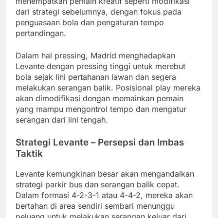
menempatkan pemain kreatif seperti modifikasi
dari strategi sebelumnya, dengan fokus pada
penguasaan bola dan pengaturan tempo
pertandingan.
Dalam hal pressing, Madrid menghadapkan
Levante dengan pressing tinggi untuk merebut
bola sejak lini pertahanan lawan dan segera
melakukan serangan balik. Posisional play mereka
akan dimodifikasi dengan memainkan pemain
yang mampu mengontrol tempo dan mengatur
serangan dari lini tengah.
Strategi Levante – Persepsi dan Imbas
Taktik
Levante kemungkinan besar akan mengandalkan
strategi parkir bus dan serangan balik cepat.
Dalam formasi 4-2-3-1 atau 4-4-2, mereka akan
bertahan di area sendiri sembari menunggu
peluang untuk melakukan serangan keluar dari