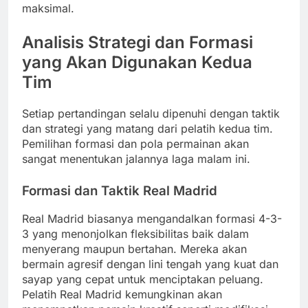
maksimal.
Analisis Strategi dan Formasi
yang Akan Digunakan Kedua
Tim
Setiap pertandingan selalu dipenuhi dengan taktik
dan strategi yang matang dari pelatih kedua tim.
Pemilihan formasi dan pola permainan akan
sangat menentukan jalannya laga malam ini.
Formasi dan Taktik Real Madrid
Real Madrid biasanya mengandalkan formasi 4-3-
3 yang menonjolkan fleksibilitas baik dalam
menyerang maupun bertahan. Mereka akan
bermain agresif dengan lini tengah yang kuat dan
sayap yang cepat untuk menciptakan peluang.
Pelatih Real Madrid kemungkinan akan