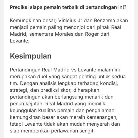
Prediksi siapa pemain terbaik di pertandingan ini?
Kemungkinan besar, Vinicius Jr dan Benzema akan
menjadi pemain paling menonjol dari pihak Real
Madrid, sementara Morales dan Roger dari
Levante.
Kesimpulan
Pertandingan Real Madrid vs Levante malam ini
merupakan duel yang sangat penting untuk kedua
tim. Dengan analisis lengkap terhadap kondisi,
strategi, dan prediksi skor, diharapkan
pertandingan akan berlangsung menarik dan
penuh kejutan. Real Madrid yang memiliki
keunggulan kualitas pemain dan pengalaman
kemungkinan besar akan meraih kemenangan,
tetapi Levante tidak akan mudah menyerah dan
siap memberikan perlawanan sengit.