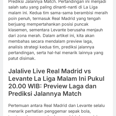
Prediksi Jalannya Match. Pertandingan ini menjadi
salah satu yang paling dinanti-nanti di La Liga
malam ini. Kedua tim sama-sama berambisi meraih
poin penuh, termasuk Real Madrid yang tengah
berjuang mempertahankan posisi puncak
klasemen, sementara Levante berusaha menjauh
dari zona merah. Dalam artikel ini, kita akan
membahas secara mendalam preview laga,
analisis strategi kedua tim, prediksi jalannya
pertandingan, serta hal-hal menarik lainnya yang
patut disimak.
Jalalive Live Real Madrid vs
Levante La Liga Malam Ini Pukul
20.00 WIB: Preview Laga dan
Prediksi Jalannya Match
Pertemuan antara Real Madrid dan Levante selalu
menarik perhatian penggemar sepak bola,