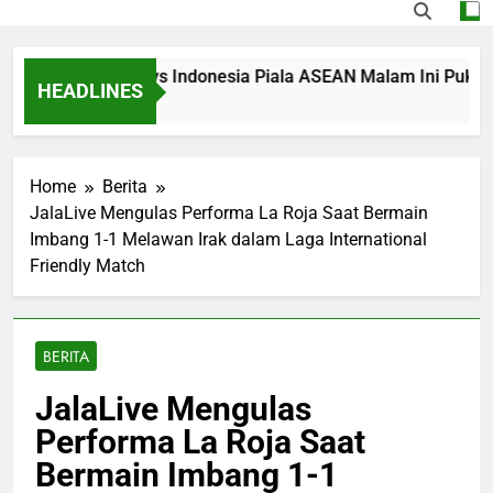
ming Singapura vs Indonesia Piala ASEAN Malam Ini Pukul 20.0
HEADLINES
s Ago
Home
Berita
JalaLive Mengulas Performa La Roja Saat Bermain
Imbang 1-1 Melawan Irak dalam Laga International
Friendly Match
BERITA
JalaLive Mengulas
Performa La Roja Saat
Bermain Imbang 1-1