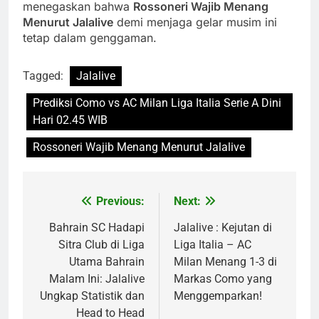
menegaskan bahwa
Rossoneri Wajib Menang
Menurut Jalalive
demi menjaga gelar musim ini
tetap dalam genggaman.
Tagged:
Jalalive
Prediksi Como vs AC Milan Liga Italia Serie A Dini
Hari 02.45 WIB
Rossoneri Wajib Menang Menurut Jalalive
Previous:
Next:
Post
navigation
Bahrain SC Hadapi
Jalalive : Kejutan di
Sitra Club di Liga
Liga Italia – AC
Utama Bahrain
Milan Menang 1-3 di
Malam Ini: Jalalive
Markas Como yang
Ungkap Statistik dan
Menggemparkan!
Head to Head