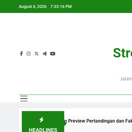
Skip
August 6, 2026
7:33:17 PM
to
content
Str
Jalal
 Lengkap dengan Preview Pertandingan dan Fakta Menarik
HEADLINES