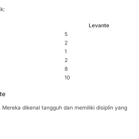
ik:
Levante
5
2
1
2
8
10
te
Mereka dikenal tangguh dan memiliki disiplin yang