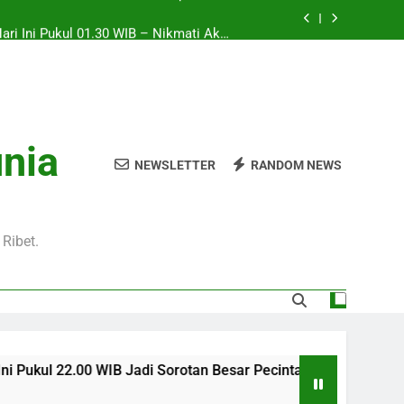
Hari Ini Pukul 01.30 WIB – Nikmati Aksi
tas Tanpa Ketinggalan Momen Penting
WIB Tersedia Melalui Streaming Jalalive
yang Stabil dan Jernih
Pukul 01.00 WIB Lengkap dengan Preview
Pertandingan dan Fakta Menarik
Jadi Sorotan Besar Pecinta Sepak Bola
unia
Eropa di Jalalive
NEWSLETTER
RANDOM NEWS
Hari Ini Pukul 01.30 WIB – Nikmati Aksi
tas Tanpa Ketinggalan Momen Penting
WIB Tersedia Melalui Streaming Jalalive
yang Stabil dan Jernih
Ribet.
 Jadi Sorotan Besar Pecinta Sepak Bola Eropa di Jalalive