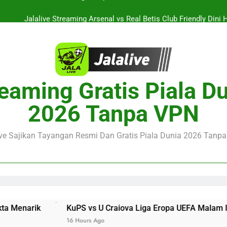
Jalalive Streaming Arsenal vs Real Betis Club Friendly Dini 
Pramusim Berkuali
Derby AC Milan vs Inter Milan Club Friendly Sore Ini Pukul 18.00 
Jalalive Streaming Monaco vs Getafe Club Friendly Dini Hari Ini 
KuPS vs U Craiova Liga Eropa UEFA Malam Ini Pukul 22.00 WIB 
eaming Gratis Piala D
Jalalive Streaming Arsenal vs Real Betis Club Friendly Dini 
2026 Tanpa VPN
Pramusim Berkuali
Derby AC Milan vs Inter Milan Club Friendly Sore Ini Pukul 18.00 
ive Sajikan Tayangan Resmi Dan Gratis Piala Dunia 2026 Tanpa 
KuPS vs U Craiova Liga Eropa UEFA Malam Ini Pukul 22.00 WIB
16 Hours Ago