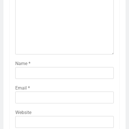
Name
*
Email
*
Website