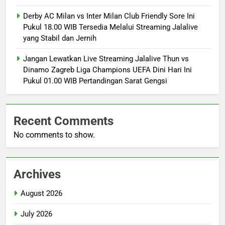
Derby AC Milan vs Inter Milan Club Friendly Sore Ini
Pukul 18.00 WIB Tersedia Melalui Streaming Jalalive
yang Stabil dan Jernih
Jangan Lewatkan Live Streaming Jalalive Thun vs
Dinamo Zagreb Liga Champions UEFA Dini Hari Ini
Pukul 01.00 WIB Pertandingan Sarat Gengsi
Recent Comments
No comments to show.
Archives
August 2026
July 2026