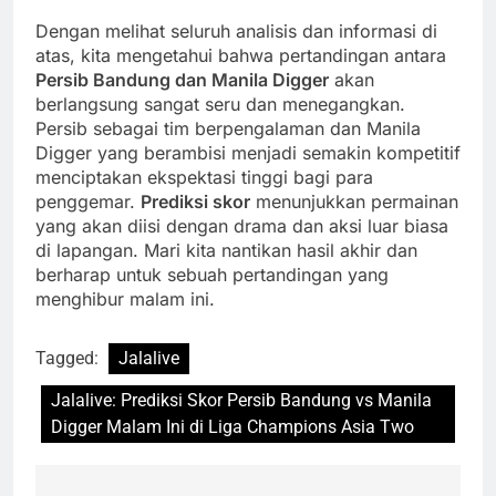
Dengan melihat seluruh analisis dan informasi di
atas, kita mengetahui bahwa pertandingan antara
Persib Bandung dan Manila Digger
akan
berlangsung sangat seru dan menegangkan.
Persib sebagai tim berpengalaman dan Manila
Digger yang berambisi menjadi semakin kompetitif
menciptakan ekspektasi tinggi bagi para
penggemar.
Prediksi skor
menunjukkan permainan
yang akan diisi dengan drama dan aksi luar biasa
di lapangan. Mari kita nantikan hasil akhir dan
berharap untuk sebuah pertandingan yang
menghibur malam ini.
Tagged:
Jalalive
Jalalive: Prediksi Skor Persib Bandung vs Manila
Digger Malam Ini di Liga Champions Asia Two