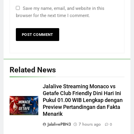
Save my name, email, and website in this
browser for the next time I comment.
Related News
Jalalive Streaming Monaco vs
Getafe Club Friendly Dini Hari Ini
Pukul 01.00 WIB Lengkap dengan
Preview Pertandingan dan Fakta
Menarik
JalalivePBN3
7 hours ago
0