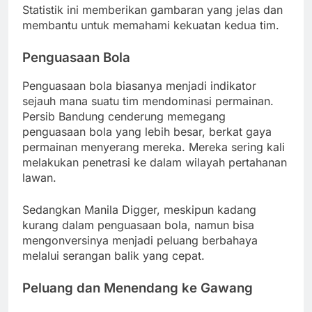
Statistik ini memberikan gambaran yang jelas dan
membantu untuk memahami kekuatan kedua tim.
Penguasaan Bola
Penguasaan bola biasanya menjadi indikator
sejauh mana suatu tim mendominasi permainan.
Persib Bandung cenderung memegang
penguasaan bola yang lebih besar, berkat gaya
permainan menyerang mereka. Mereka sering kali
melakukan penetrasi ke dalam wilayah pertahanan
lawan.
Sedangkan Manila Digger, meskipun kadang
kurang dalam penguasaan bola, namun bisa
mengonversinya menjadi peluang berbahaya
melalui serangan balik yang cepat.
Peluang dan Menendang ke Gawang