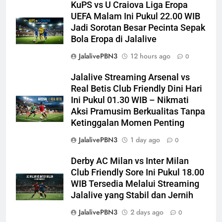
KuPS vs U Craiova Liga Eropa
UEFA Malam Ini Pukul 22.00 WIB
Jadi Sorotan Besar Pecinta Sepak
Bola Eropa di Jalalive
JalalivePBN3
12 hours ago
0
Jalalive Streaming Arsenal vs
Real Betis Club Friendly Dini Hari
Ini Pukul 01.30 WIB – Nikmati
Aksi Pramusim Berkualitas Tanpa
Ketinggalan Momen Penting
JalalivePBN3
1 day ago
0
Derby AC Milan vs Inter Milan
Club Friendly Sore Ini Pukul 18.00
WIB Tersedia Melalui Streaming
Jalalive yang Stabil dan Jernih
JalalivePBN3
2 days ago
0