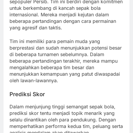
sepopuler Persib. Tim ini berdiri dengan komitmen
untuk berkembang di kancah sepak bola
internasional. Mereka menjadi kejutan dalam
beberapa pertandingan dengan cara permainan
yang agresif dan taktis.
Tim ini memiliki para pemain muda yang
berprestasi dan sudah menunjukkan potensi besar
di beberapa turnamen sebelumnya. Dalam
beberapa pertandingan terakhir, mereka mampu
mengalahkan beberapa tim besar dan
menunjukkan kemampuan yang patut diwaspadai
oleh lawan-lawannya.
Prediksi Skor
Dalam menjunjung tinggi semangat sepak bola,
prediksi skor tentu menjadi topik menarik yang
selalu dinantikan oleh para pendukung. Dengan
memperhatikan performa kedua tim, peluang serta
analisis mendalam akan ditawarkan.