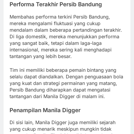
Performa Terakhir Persib Bandung
Membahas performa terkini Persib Bandung,
mereka mengalami fluktuasi yang cukup
mendalam dalam beberapa pertandingan terakhir.
Di liga domestik, mereka menunjukkan performa
yang sangat baik, tetapi dalam laga-laga
internasional, mereka sering kali menghadapi
tantangan yang lebih besar.
Tim ini memiliki beberapa pemain bintang yang
selalu dapat diandalkan. Dengan penguasaan bola
yang kuat dan strategi permainan yang matang,
Persib Bandung diharapkan dapat mengatasi
tantangan dari Manila Digger di malam ini.
Penampilan Manila Digger
Di sisi lain, Manila Digger juga memiliki sejarah
yang cukup menarik meskipun mungkin tidak