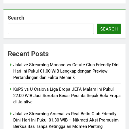
Search
SEARCH
Recent Posts
Jalalive Streaming Monaco vs Getafe Club Friendly Dini
Hari Ini Pukul 01.00 WIB Lengkap dengan Preview
Pertandingan dan Fakta Menarik
KuPS vs U Craiova Liga Eropa UEFA Malam Ini Pukul
22.00 WIB Jadi Sorotan Besar Pecinta Sepak Bola Eropa
di Jalalive
Jalalive Streaming Arsenal vs Real Betis Club Friendly
Dini Hari Ini Pukul 01.30 WIB – Nikmati Aksi Pramusim
Berkualitas Tanpa Ketinggalan Momen Penting