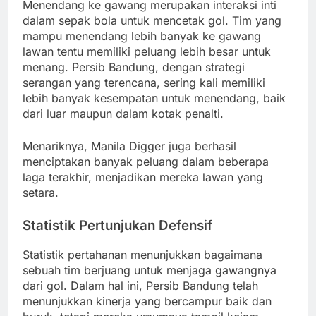
Menendang ke gawang merupakan interaksi inti
dalam sepak bola untuk mencetak gol. Tim yang
mampu menendang lebih banyak ke gawang
lawan tentu memiliki peluang lebih besar untuk
menang. Persib Bandung, dengan strategi
serangan yang terencana, sering kali memiliki
lebih banyak kesempatan untuk menendang, baik
dari luar maupun dalam kotak penalti.
Menariknya, Manila Digger juga berhasil
menciptakan banyak peluang dalam beberapa
laga terakhir, menjadikan mereka lawan yang
setara.
Statistik Pertunjukan Defensif
Statistik pertahanan menunjukkan bagaimana
sebuah tim berjuang untuk menjaga gawangnya
dari gol. Dalam hal ini, Persib Bandung telah
menunjukkan kinerja yang bercampur baik dan