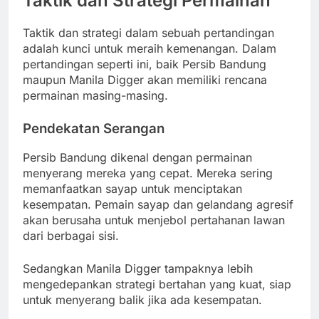
Taktik dan Strategi Permainan
Taktik dan strategi dalam sebuah pertandingan
adalah kunci untuk meraih kemenangan. Dalam
pertandingan seperti ini, baik Persib Bandung
maupun Manila Digger akan memiliki rencana
permainan masing-masing.
Pendekatan Serangan
Persib Bandung dikenal dengan permainan
menyerang mereka yang cepat. Mereka sering
memanfaatkan sayap untuk menciptakan
kesempatan. Pemain sayap dan gelandang agresif
akan berusaha untuk menjebol pertahanan lawan
dari berbagai sisi.
Sedangkan Manila Digger tampaknya lebih
mengedepankan strategi bertahan yang kuat, siap
untuk menyerang balik jika ada kesempatan.