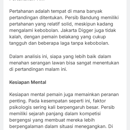
Pertahanan adalah tempat di mana banyak
pertandingan ditentukan. Persib Bandung memiliki
pertahanan yang relatif solid, meskipun kadang
mengalami kebobolan. Jakarta Digger juga tidak
kalah, dengan pemain belakang yang cukup
tangguh dan beberapa laga tanpa kebobolan.
Dalam analisis ini, siapa yang lebih baik dalam
menahan serangan lawan bisa sangat menentukan
di pertandingan malam ini.
Kesiapan Mental
Kesiapan mental pemain juga memainkan peranan
penting. Pada kesempatan seperti ini, faktor
psikologis sering kali berpengaruh besar. Persib
memiliki sejarah panjang dalam kompetisi
bergengsi yang membuat mereka lebih
berpengalaman dalam situasi menegangkan. Di