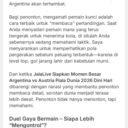
Argentina akan terhambat.
Bagi penonton, mengamati pemain kunci adalah
cara terbaik untuk “membaca” pertandingan. Saat
Anda menyadari pemain mana yang terus
bergerak untuk menerima bola, di situlah Anda
sebenarnya sedang memahami taktik. Saya
menyarankan untuk memperhatikan pola
pergerakan sebelum peluang terbentuk—karena di
level top, gol jarang lahir dari kebetulan murni.
Dan ketika
JalaLive Siapkan Momen Besar
Argentina vs Austria Piala Dunia 2026 Dini Hari
dibarengi dengan narasi yang membantu penonton
membaca detail, sorotan dunia menjadi terasa
lebih dekat. Penonton tidak hanya menonton, tapi
memahami.
Duel Gaya Bermain – Siapa Lebih
“Mengontrol”?