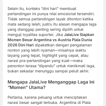
Selain itu, konteks “dini hari” membuat
pertandingan ini punya nilai emosional tersendiri.
Tidak semua pertandingan layak ditonton ketika
mata sedang lelah; justru itu alasan mengapa laga
yang dianggap penting sering dipilih untuk
menguji loyalitas suporter. Jika
JalaLive Siapkan
Momen Besar Argentina vs Austria Piala Dunia
2026 Dini Hari
dipaketkan dengan pengalaman
nonton yang lebih nyaman—misalnya waktu
tayang yang tepat, highlight yang cepat, atau
narasi pra-pertandingan yang kuat—maka
penonton terasa “dipandu” untuk menikmati laga,
bukan sekadar menunggu sampai peluit akhir.
Mengapa JalaLive Menganggap Laga Ini
“Momen” Utama?
Pertama, karena peluang untuk menciptakan
narasi besar sangat terbuka. Argentina di Piala