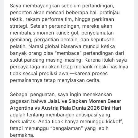
Saya membayangkan sebelum pertandingan,
penonton akan mencari beberapa hal: pratinjau
taktik, rekam performa tim, hingga perkiraan
strategi. Setelah pertandingan, mereka akan
membahas momen kunci: gol, penyelamatan
gemilang, pergantian pemain, dan keputusan
pelatih. Narasi global biasanya muncul ketika
banyak orang bisa “membaca” pertandingan dari
sudut pandang masing-masing. Karena itulah saya
percaya laga ini akan tetap menarik meski hasilnya
tidak sesuai prediksi awal—karena proses
permainannya tetap menyisakan cerita.
Sebagai penguatan, saya ingin menekankan
gagasan bahwa
JalaLive Siapkan Momen Besar
Argentina vs Austria Piala Dunia 2026 Dini Hari
adalah tentang membangun antisipasi yang
berkualitas. Anda tidak hanya menunggu kickoff,
tetapi menunggu “pengalaman” yang lebih
bermakna.