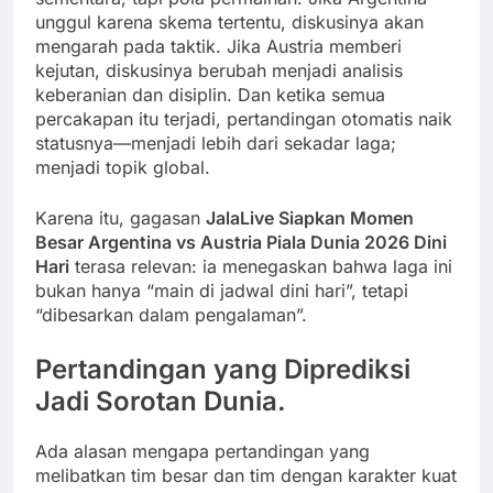
unggul karena skema tertentu, diskusinya akan
mengarah pada taktik. Jika Austria memberi
kejutan, diskusinya berubah menjadi analisis
keberanian dan disiplin. Dan ketika semua
percakapan itu terjadi, pertandingan otomatis naik
statusnya—menjadi lebih dari sekadar laga;
menjadi topik global.
Karena itu, gagasan
JalaLive Siapkan Momen
Besar Argentina vs Austria Piala Dunia 2026 Dini
Hari
terasa relevan: ia menegaskan bahwa laga ini
bukan hanya “main di jadwal dini hari”, tetapi
“dibesarkan dalam pengalaman”.
Pertandingan yang Diprediksi
Jadi Sorotan Dunia.
Ada alasan mengapa pertandingan yang
melibatkan tim besar dan tim dengan karakter kuat