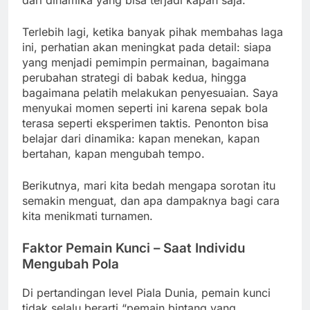
dari dinamika yang bisa terjadi kapan saja.
Terlebih lagi, ketika banyak pihak membahas laga
ini, perhatian akan meningkat pada detail: siapa
yang menjadi pemimpin permainan, bagaimana
perubahan strategi di babak kedua, hingga
bagaimana pelatih melakukan penyesuaian. Saya
menyukai momen seperti ini karena sepak bola
terasa seperti eksperimen taktis. Penonton bisa
belajar dari dinamika: kapan menekan, kapan
bertahan, kapan mengubah tempo.
Berikutnya, mari kita bedah mengapa sorotan itu
semakin menguat, dan apa dampaknya bagi cara
kita menikmati turnamen.
Faktor Pemain Kunci – Saat Individu
Mengubah Pola
Di pertandingan level Piala Dunia, pemain kunci
tidak selalu berarti “pemain bintang yang