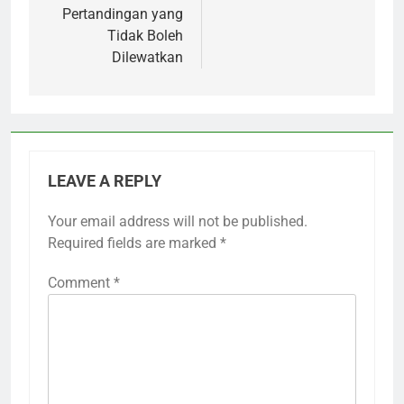
Pertandingan yang
Tidak Boleh
Dilewatkan
LEAVE A REPLY
Your email address will not be published.
Required fields are marked
*
Comment
*