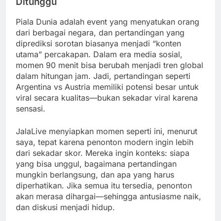
Ditunggu
Piala Dunia adalah event yang menyatukan orang
dari berbagai negara, dan pertandingan yang
diprediksi sorotan biasanya menjadi “konten
utama” percakapan. Dalam era media sosial,
momen 90 menit bisa berubah menjadi tren global
dalam hitungan jam. Jadi, pertandingan seperti
Argentina vs Austria memiliki potensi besar untuk
viral secara kualitas—bukan sekadar viral karena
sensasi.
JalaLive menyiapkan momen seperti ini, menurut
saya, tepat karena penonton modern ingin lebih
dari sekadar skor. Mereka ingin konteks: siapa
yang bisa unggul, bagaimana pertandingan
mungkin berlangsung, dan apa yang harus
diperhatikan. Jika semua itu tersedia, penonton
akan merasa dihargai—sehingga antusiasme naik,
dan diskusi menjadi hidup.