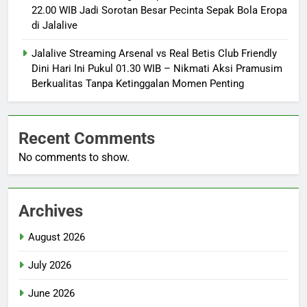
22.00 WIB Jadi Sorotan Besar Pecinta Sepak Bola Eropa
di Jalalive
Jalalive Streaming Arsenal vs Real Betis Club Friendly
Dini Hari Ini Pukul 01.30 WIB – Nikmati Aksi Pramusim
Berkualitas Tanpa Ketinggalan Momen Penting
Recent Comments
No comments to show.
Archives
August 2026
July 2026
June 2026