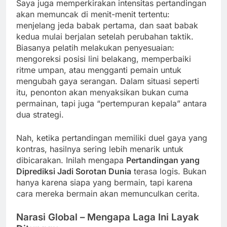
Saya juga memperkirakan intensitas pertandingan
akan memuncak di menit-menit tertentu:
menjelang jeda babak pertama, dan saat babak
kedua mulai berjalan setelah perubahan taktik.
Biasanya pelatih melakukan penyesuaian:
mengoreksi posisi lini belakang, memperbaiki
ritme umpan, atau mengganti pemain untuk
mengubah gaya serangan. Dalam situasi seperti
itu, penonton akan menyaksikan bukan cuma
permainan, tapi juga “pertempuran kepala” antara
dua strategi.
Nah, ketika pertandingan memiliki duel gaya yang
kontras, hasilnya sering lebih menarik untuk
dibicarakan. Inilah mengapa
Pertandingan yang
Diprediksi Jadi Sorotan Dunia
terasa logis. Bukan
hanya karena siapa yang bermain, tapi karena
cara mereka bermain akan memunculkan cerita.
Narasi Global – Mengapa Laga Ini Layak