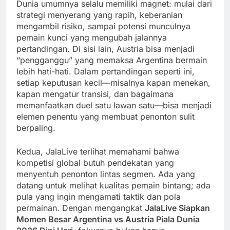
Dunia umumnya selalu memiliki magnet: mulai dari
strategi menyerang yang rapih, keberanian
mengambil risiko, sampai potensi munculnya
pemain kunci yang mengubah jalannya
pertandingan. Di sisi lain, Austria bisa menjadi
“pengganggu” yang memaksa Argentina bermain
lebih hati-hati. Dalam pertandingan seperti ini,
setiap keputusan kecil—misalnya kapan menekan,
kapan mengatur transisi, dan bagaimana
memanfaatkan duel satu lawan satu—bisa menjadi
elemen penentu yang membuat penonton sulit
berpaling.
Kedua, JalaLive terlihat memahami bahwa
kompetisi global butuh pendekatan yang
menyentuh penonton lintas segmen. Ada yang
datang untuk melihat kualitas pemain bintang; ada
pula yang ingin mengamati taktik dan pola
permainan. Dengan mengangkat
JalaLive Siapkan
Momen Besar Argentina vs Austria Piala Dunia