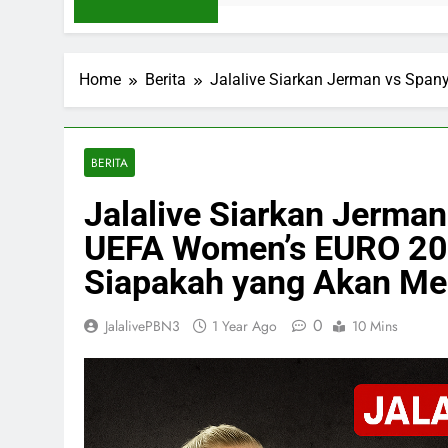
Home
Berita
Jalalive Siarkan Jerman vs Span
BERITA
Jalalive Siarkan Jerman
UEFA Women’s EURO 20
Siapakah yang Akan Mel
0
JalalivePBN3
1 Year Ago
10 Mins