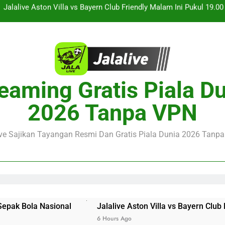
Jalalive Streaming Monaco vs Getafe Club Friendly Dini Hari Ini 
KuPS vs U Craiova Liga Eropa UEFA Malam Ini Pukul 22.00 WIB 
Streaming Singapura vs Indonesia Piala ASEAN Malam Ini Puku
Menar
Jalalive Aston Villa vs Bayern Club Friendly Malam Ini Pukul 19.0
eaming Gratis Piala D
Persahabatan Dua 
Jalalive Streaming Monaco vs Getafe Club Friendly Dini Hari Ini 
2026 Tanpa VPN
KuPS vs U Craiova Liga Eropa UEFA Malam Ini Pukul 22.00 WIB 
ive Sajikan Tayangan Resmi Dan Gratis Piala Dunia 2026 Tanpa 
nal
Jalalive Aston Villa vs Bayern Club Friendly Malam 
6 Hours Ago