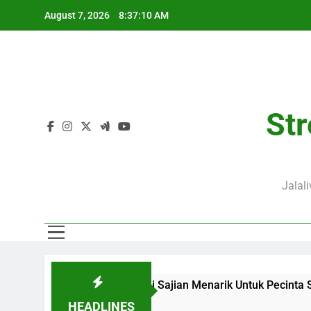
Skip
August 7, 2026
8:37:11 AM
to
content
Str
Jalal
alive Menjadi Sajian Menarik Untuk Pecinta Sepak Bola Nasio
HEADLINES