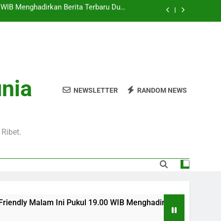
Pukul 01.00 WIB Lengkap dengan Preview
Pertandingan dan Fakta Menarik
Jadi Sorotan Besar Pecinta Sepak Bola
Eropa di Jalalive
l 20.00 WIB di Jalalive Menjadi Sajian
ik Untuk Pecinta Sepak Bola Nasional
0 WIB Menghadirkan Berita Terbaru Duel
unia
Klub Terkenal Dari Inggris Dan Jerman
NEWSLETTER
RANDOM NEWS
Pukul 01.00 WIB Lengkap dengan Preview
Pertandingan dan Fakta Menarik
Jadi Sorotan Besar Pecinta Sepak Bola
Eropa di Jalalive
Ribet.
Ini Pukul 19.00 WIB Menghadirkan Berita Terbaru Duel Persaha