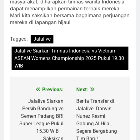
masyarakat, diharapkan timnas wanita Indonesia
dapat menampilkan permainan terbaik mereka.
Mari kita saksikan bersama bagaimana perjuangan
mereka di lapangan hijau!
Tagged:
Jalalive
Jalalive Siarkan Timnas Indonesia vs Vietnam
ASEAN Womens Championship 2025 Pukul 19.30
WIB
Previous:
Next:
Post
navigation
Jalalive Siarkan
Berita Transfer di
Persib Bandung vs
Jalalive: Darwin
Semen Padang BRI
Nunez Resmi
Super League Pukul
Gabung Al Hilal,
15.30 WIB –
Segera Bergabung
Saksikan
Tim Baru!