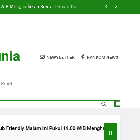
Pukul 01.00 WIB Lengkap dengan Preview
Pertandingan dan Fakta Menarik
Jadi Sorotan Besar Pecinta Sepak Bola
Eropa di Jalalive
l 20.00 WIB di Jalalive Menjadi Sajian
ik Untuk Pecinta Sepak Bola Nasional
0 WIB Menghadirkan Berita Terbaru Duel
unia
Klub Terkenal Dari Inggris Dan Jerman
NEWSLETTER
RANDOM NEWS
Pukul 01.00 WIB Lengkap dengan Preview
Pertandingan dan Fakta Menarik
Jadi Sorotan Besar Pecinta Sepak Bola
Eropa di Jalalive
Ribet.
am Ini Pukul 19.00 WIB Menghadirkan Berita Terbaru Duel Pers