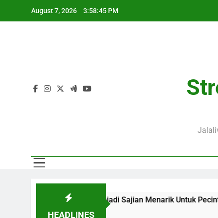
Skip
August 7, 2026
3:58:46 PM
to
content
Str
Jalal
Jalalive Menjadi Sajian Menarik Untuk Pecinta Sepak Bola Nas
HEADLINES