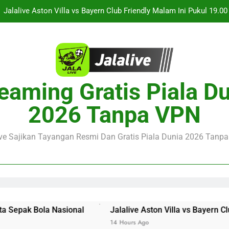
Jalalive Streaming Monaco vs Getafe Club Friendly Dini Hari Ini 
KuPS vs U Craiova Liga Eropa UEFA Malam Ini Pukul 22.00 WIB 
Streaming Singapura vs Indonesia Piala ASEAN Malam Ini Puku
Menar
Jalalive Aston Villa vs Bayern Club Friendly Malam Ini Pukul 19.0
eaming Gratis Piala D
Persahabatan Dua 
Jalalive Streaming Monaco vs Getafe Club Friendly Dini Hari Ini 
2026 Tanpa VPN
KuPS vs U Craiova Liga Eropa UEFA Malam Ini Pukul 22.00 WIB 
ive Sajikan Tayangan Resmi Dan Gratis Piala Dunia 2026 Tanpa 
ional
Jalalive Aston Villa vs Bayern Club Friendly Mal
14 Hours Ago