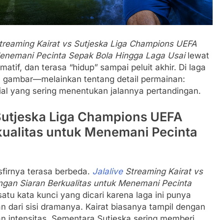
Streaming Kairat vs Sutjeska Liga Champions UEFA
Menemani Pecinta Sepak Bola Hingga Laga Usai
lewat
tif, dan terasa “hidup” sampai peluit akhir. Di laga
oal gambar—melainkan tentang detail permainan:
l yang sering menentukan jalannya pertandingan.
 Sutjeska Liga Champions UEFA
kualitas untuk Menemani Pecinta
sfirnya terasa berbeda.
Jalalive
Streaming Kairat vs
gan Siaran Berkualitas untuk Menemani Pecinta
atu kata kunci yang dicari karena laga ini punya
an dari sisi dramanya. Kairat biasanya tampil dengan
an intensitas. Sementara Sutjeska sering memberi