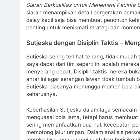
Siaran Berkualitas untuk Menemani Pecinta 
siaran menampilkan detail pergerakan pemai
delay kecil saja bisa membuat penonton kehi
penting untuk menikmati strategi dan momen 
Sutjeska dengan Disiplin Taktis – Me
Sutjeska sering terlihat tenang, tidak muda
saya dapat dari tim seperti ini adalah mere
menyerang cepat. Disiplin taktis mereka buk
antarlini agar serangan lawan tidak tumbuh
Sutjeska biasanya menunggu momen bola dir
seharusnya.
Keberhasilan Sutjeska dalam laga semacam in
menguasai bola lama, tetapi harus membuat t
sering memanfaatkan dua hal: kecepatan pe
memotong jalur umpan. Dalam analisis person
mereka bisa mengurangi sentuhan berisiko di a