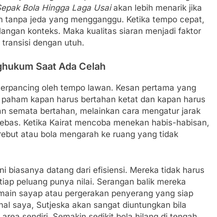
Sepak Bola Hingga Laga Usai
akan lebih menarik jika
n tanpa jeda yang mengganggu. Ketika tempo cepat,
langan konteks. Maka kualitas siaran menjadi faktor
transisi dengan utuh.
nghukum Saat Ada Celah
h terpancing oleh tempo lawan. Kesan pertama yang
ka paham kapan harus bertahan ketat dan kapan harus
an semata bertahan, melainkan cara mengatur jarak
 bebas. Ketika Kairat mencoba menekan habis-habisan,
ebut atau bola mengarah ke ruang yang tidak
i biasanya datang dari efisiensi. Mereka tidak harus
iap peluang punya nilai. Serangan balik mereka
main sayap atau pergerakan penyerang yang siap
al saya, Sutjeska akan sangat diuntungkan bila
rea sendiri. Semakin sedikit bola hilang di tengah,