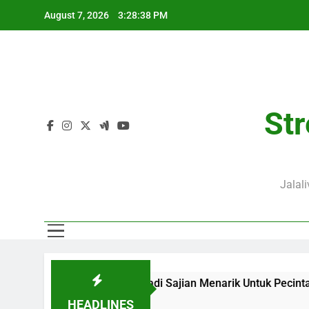
Skip
August 7, 2026
3:28:39 PM
to
content
Str
Jalal
Jalalive Menjadi Sajian Menarik Untuk Pecinta Sepak Bola Na
HEADLINES