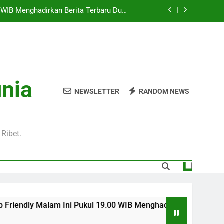
Pukul 01.00 WIB Lengkap dengan Preview
Pertandingan dan Fakta Menarik
Jadi Sorotan Besar Pecinta Sepak Bola
Eropa di Jalalive
l 20.00 WIB di Jalalive Menjadi Sajian
ik Untuk Pecinta Sepak Bola Nasional
0 WIB Menghadirkan Berita Terbaru Duel
unia
Klub Terkenal Dari Inggris Dan Jerman
NEWSLETTER
RANDOM NEWS
Pukul 01.00 WIB Lengkap dengan Preview
Pertandingan dan Fakta Menarik
Jadi Sorotan Besar Pecinta Sepak Bola
Eropa di Jalalive
Ribet.
am Ini Pukul 19.00 WIB Menghadirkan Berita Terbaru Duel Pers