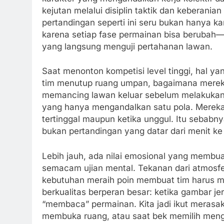
kejutan melalui disiplin taktik dan keberani
pertandingan seperti ini seru bukan hanya kar
karena setiap fase permainan bisa berubah—m
yang langsung menguji pertahanan lawan.
Saat menonton kompetisi level tinggi, hal y
tim menutup ruang umpan, bagaimana merek
memancing lawan keluar sebelum melakukan s
yang hanya mengandalkan satu pola. Mereka 
tertinggal maupun ketika unggul. Itu sebab
bukan pertandingan yang datar dari menit ke
Lebih jauh, ada nilai emosional yang membuat
semacam ujian mental. Tekanan dari atmosf
kebutuhan meraih poin membuat tim harus men
berkualitas berperan besar: ketika gambar je
“membaca” permainan. Kita jadi ikut merasa
membuka ruang, atau saat bek memilih men