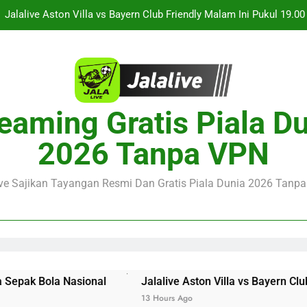
Jalalive Streaming Monaco vs Getafe Club Friendly Dini Hari Ini 
KuPS vs U Craiova Liga Eropa UEFA Malam Ini Pukul 22.00 WIB 
Streaming Singapura vs Indonesia Piala ASEAN Malam Ini Puku
Menar
Jalalive Aston Villa vs Bayern Club Friendly Malam Ini Pukul 19.0
eaming Gratis Piala D
Persahabatan Dua 
Jalalive Streaming Monaco vs Getafe Club Friendly Dini Hari Ini 
2026 Tanpa VPN
KuPS vs U Craiova Liga Eropa UEFA Malam Ini Pukul 22.00 WIB 
ive Sajikan Tayangan Resmi Dan Gratis Piala Dunia 2026 Tanpa 
sional
Jalalive Aston Villa vs Bayern Club Friendly Mal
13 Hours Ago