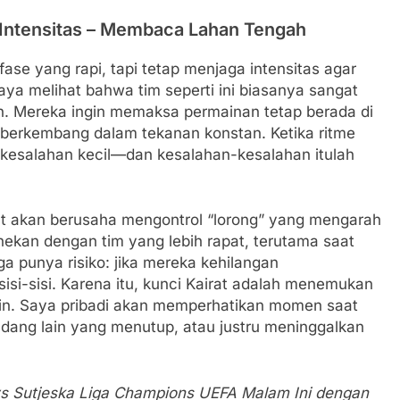
Intensitas – Membaca Lahan Tengah
se yang rapi, tapi tetap menjaga intensitas agar
aya melihat bahwa tim seperti ini biasanya sangat
h. Mereka ingin memaksa permainan tetap berada di
 berkembang dalam tekanan konstan. Ketika ritme
n kesalahan kecil—dan kesalahan-kesalahan itulah
at akan berusaha mengontrol “lorong” yang mengarah
menekan dengan tim yang lebih rapat, terutama saat
a punya risiko: jika mereka kehilangan
isi-sisi. Karena itu, kunci Kairat adalah menemukan
plin. Saya pribadi akan memperhatikan momen saat
ang lain yang menutup, atau justru meninggalkan
 vs Sutjeska Liga Champions UEFA Malam Ini dengan