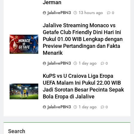
Jerman
JalalivePBN3
13 hours ago
0
Jalalive Streaming Monaco vs
Getafe Club Friendly Dini Hari Ini
Pukul 01.00 WIB Lengkap dengan
Preview Pertandingan dan Fakta
Menarik
JalalivePBN3
1 day ago
0
KuPS vs U Craiova Liga Eropa
UEFA Malam Ini Pukul 22.00 WIB
Jadi Sorotan Besar Pecinta Sepak
Bola Eropa di Jalalive
JalalivePBN3
1 day ago
0
Search