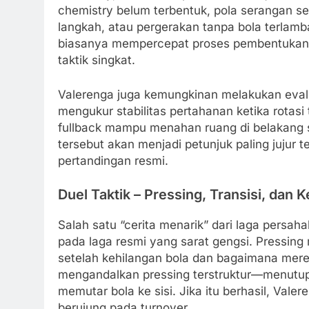
chemistry belum terbentuk, pola serangan s
langkah, atau pergerakan tanpa bola terlambat 
biasanya mempercepat proses pembentukan it
taktik singkat.
Valerenga juga kemungkinan melakukan eval
mengukur stabilitas pertahanan ketika rotas
fullback mampu menahan ruang di belakang 
tersebut akan menjadi petunjuk paling jujur 
pertandingan resmi.
Duel Taktik – Pressing, Transisi, dan 
Salah satu “cerita menarik” dari laga persaha
pada laga resmi yang sarat gengsi. Pressin
setelah kehilangan bola dan bagaimana merek
mengandalkan pressing terstruktur—menutu
memutar bola ke sisi. Jika itu berhasil, Va
berujung pada turnover.