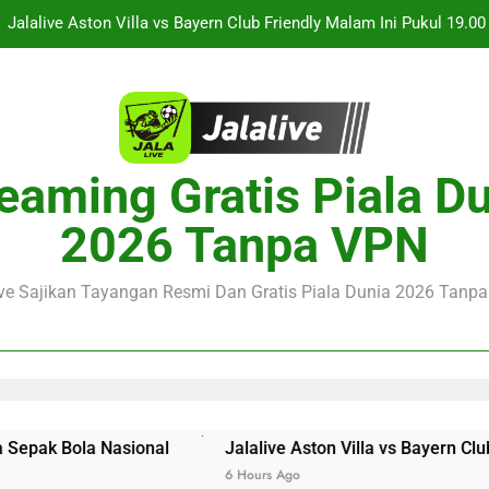
Jalalive Streaming Monaco vs Getafe Club Friendly Dini Hari Ini 
KuPS vs U Craiova Liga Eropa UEFA Malam Ini Pukul 22.00 WIB 
Streaming Singapura vs Indonesia Piala ASEAN Malam Ini Puku
Menar
Jalalive Aston Villa vs Bayern Club Friendly Malam Ini Pukul 19.0
eaming Gratis Piala D
Persahabatan Dua 
Jalalive Streaming Monaco vs Getafe Club Friendly Dini Hari Ini 
2026 Tanpa VPN
KuPS vs U Craiova Liga Eropa UEFA Malam Ini Pukul 22.00 WIB 
ive Sajikan Tayangan Resmi Dan Gratis Piala Dunia 2026 Tanpa 
ional
Jalalive Aston Villa vs Bayern Club Friendly Mala
6 Hours Ago