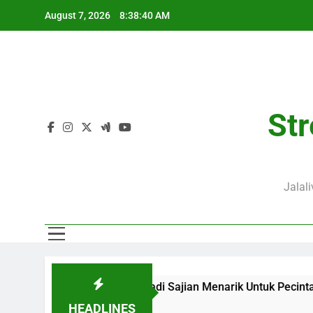
Skip
August 7, 2026
8:38:41 AM
to
content
Str
Jalal
alalive Menjadi Sajian Menarik Untuk Pecinta Sepak Bola Nas
HEADLINES