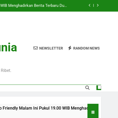
Pukul 01.00 WIB Lengkap dengan Preview
Pertandingan dan Fakta Menarik
Jadi Sorotan Besar Pecinta Sepak Bola
Eropa di Jalalive
l 20.00 WIB di Jalalive Menjadi Sajian
ik Untuk Pecinta Sepak Bola Nasional
0 WIB Menghadirkan Berita Terbaru Duel
unia
Klub Terkenal Dari Inggris Dan Jerman
NEWSLETTER
RANDOM NEWS
Pukul 01.00 WIB Lengkap dengan Preview
Pertandingan dan Fakta Menarik
Jadi Sorotan Besar Pecinta Sepak Bola
Eropa di Jalalive
Ribet.
m Ini Pukul 19.00 WIB Menghadirkan Berita Terbaru Duel Persa