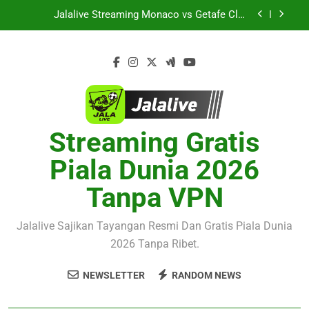
Skip
Terbaru Duel Persahabatan Dua Klub Terkenal
Jalalive Streaming Monaco vs Getafe Club
Dari Inggris Dan Jerman
to
Friendly Dini Hari Ini Pukul 01.00 WIB Lengkap
dengan Preview Pertandingan dan Fakta Menarik
content
KuPS vs U Craiova Liga Eropa UEFA Malam Ini
Pukul 22.00 WIB Jadi Sorotan Besar Pecinta
Sepak Bola Eropa di Jalalive
Streaming Singapura vs Indonesia Piala ASEAN
Malam Ini Pukul 20.00 WIB di Jalalive Menjadi
Sajian Menarik Untuk Pecinta Sepak Bola
Jalalive Aston Villa vs Bayern Club Friendly
Nasional
Malam Ini Pukul 19.00 WIB Menghadirkan Berita
Terbaru Duel Persahabatan Dua Klub Terkenal
Streaming Gratis
Jalalive Streaming Monaco vs Getafe Club
Dari Inggris Dan Jerman
Friendly Dini Hari Ini Pukul 01.00 WIB Lengkap
dengan Preview Pertandingan dan Fakta Menarik
Piala Dunia 2026
KuPS vs U Craiova Liga Eropa UEFA Malam Ini
Pukul 22.00 WIB Jadi Sorotan Besar Pecinta
Tanpa VPN
Sepak Bola Eropa di Jalalive
Jalalive Sajikan Tayangan Resmi Dan Gratis Piala Dunia
2026 Tanpa Ribet.
NEWSLETTER
RANDOM NEWS