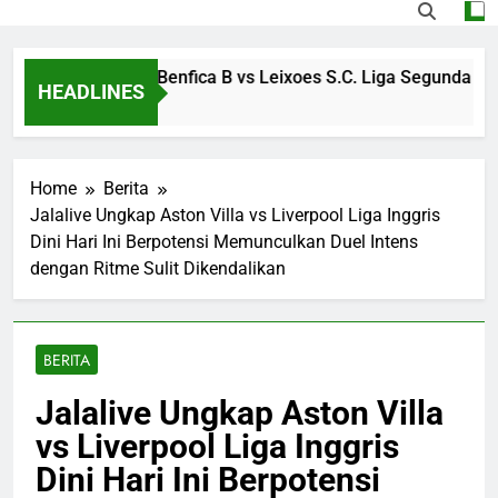
 Streaming S.L. Benfica B vs Leixoes S.C. Liga Segunda Portug
HEADLINES
Ago
Home
Berita
Jalalive Ungkap Aston Villa vs Liverpool Liga Inggris
Dini Hari Ini Berpotensi Memunculkan Duel Intens
dengan Ritme Sulit Dikendalikan
BERITA
Jalalive Ungkap Aston Villa
vs Liverpool Liga Inggris
Dini Hari Ini Berpotensi