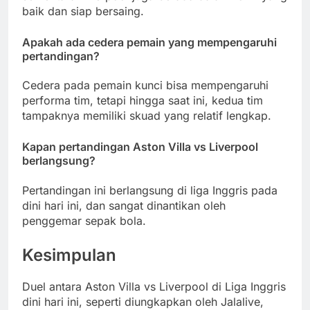
baik dan siap bersaing.
Apakah ada cedera pemain yang mempengaruhi
pertandingan?
Cedera pada pemain kunci bisa mempengaruhi
performa tim, tetapi hingga saat ini, kedua tim
tampaknya memiliki skuad yang relatif lengkap.
Kapan pertandingan Aston Villa vs Liverpool
berlangsung?
Pertandingan ini berlangsung di liga Inggris pada
dini hari ini, dan sangat dinantikan oleh
penggemar sepak bola.
Kesimpulan
Duel antara Aston Villa vs Liverpool di Liga Inggris
dini hari ini, seperti diungkapkan oleh Jalalive,