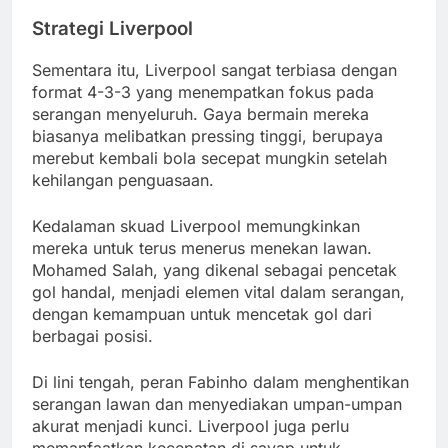
Strategi Liverpool
Sementara itu, Liverpool sangat terbiasa dengan
format 4-3-3 yang menempatkan fokus pada
serangan menyeluruh. Gaya bermain mereka
biasanya melibatkan pressing tinggi, berupaya
merebut kembali bola secepat mungkin setelah
kehilangan penguasaan.
Kedalaman skuad Liverpool memungkinkan
mereka untuk terus menerus menekan lawan.
Mohamed Salah, yang dikenal sebagai pencetak
gol handal, menjadi elemen vital dalam serangan,
dengan kemampuan untuk mencetak gol dari
berbagai posisi.
Di lini tengah, peran Fabinho dalam menghentikan
serangan lawan dan menyediakan umpan-umpan
akurat menjadi kunci. Liverpool juga perlu
memanfaatkan kecepatan di sayap untuk