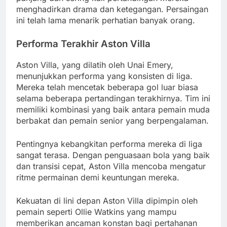
menghadirkan drama dan ketegangan. Persaingan
ini telah lama menarik perhatian banyak orang.
Performa Terakhir Aston Villa
Aston Villa, yang dilatih oleh Unai Emery,
menunjukkan performa yang konsisten di liga.
Mereka telah mencetak beberapa gol luar biasa
selama beberapa pertandingan terakhirnya. Tim ini
memiliki kombinasi yang baik antara pemain muda
berbakat dan pemain senior yang berpengalaman.
Pentingnya kebangkitan performa mereka di liga
sangat terasa. Dengan penguasaan bola yang baik
dan transisi cepat, Aston Villa mencoba mengatur
ritme permainan demi keuntungan mereka.
Kekuatan di lini depan Aston Villa dipimpin oleh
pemain seperti Ollie Watkins yang mampu
memberikan ancaman konstan bagi pertahanan