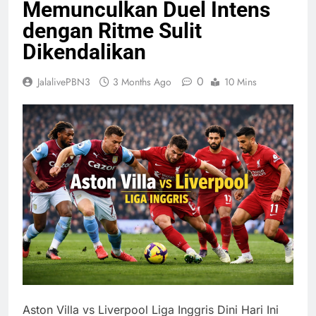
Memunculkan Duel Intens
dengan Ritme Sulit
Dikendalikan
0
JalalivePBN3
3 Months Ago
10 Mins
Aston Villa vs Liverpool Liga Inggris Dini Hari Ini