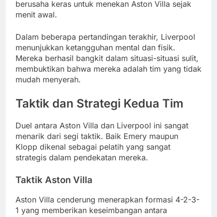
berusaha keras untuk menekan Aston Villa sejak
menit awal.
Dalam beberapa pertandingan terakhir, Liverpool
menunjukkan ketangguhan mental dan fisik.
Mereka berhasil bangkit dalam situasi-situasi sulit,
membuktikan bahwa mereka adalah tim yang tidak
mudah menyerah.
Taktik dan Strategi Kedua Tim
Duel antara Aston Villa dan Liverpool ini sangat
menarik dari segi taktik. Baik Emery maupun
Klopp dikenal sebagai pelatih yang sangat
strategis dalam pendekatan mereka.
Taktik Aston Villa
Aston Villa cenderung menerapkan formasi 4-2-3-
1 yang memberikan keseimbangan antara