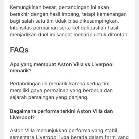
Kemungkinan besar, pertandingan ini akan
berakhir dengan hasil imbang, tetapi kemenangan
bagi salah satu tim tidak bisa dikesampingkan.
Intensitas permainan serta ketidakpastian hasil
menjadikan duel ini sangat menarik untuk ditonton.
FAQs
Apa yang membuat Aston Villa vs Liverpool
menarik?
Pertandingan ini menarik karena kedua tim
memiliki gaya permainan yang berbeda dan
sejarah persaingan yang panjang.
Bagaimana performa terkini Aston Villa dan
Liverpool?
Aston Villa menunjukkan performa yang stabil,
sementara Liverpool juga berada dalam form yang