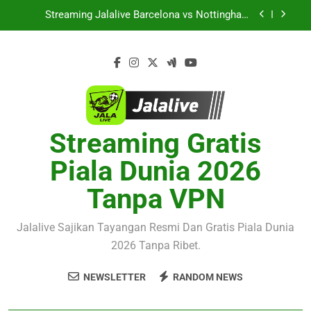
Skip
Lewat Streaming Sepak Bola dan Informasi
Streaming Jalalive Barcelona vs Nottingham
Menarik Seputar Laga
to
Forest Club Friendly Dini Hari Ini Pukul 02.00 WIB
Membawa Pengalaman Mengikuti Duel Klub
content
Nikmati Streaming PSG vs Man United Club
Eropa Yang Dinantikan
Friendly Malam Ini Pukul 22.00 WIB Bersama
Jalalive Dengan Kemasan Laga Pramusim
Nikmati Streaming S.L. Benfica B vs Leixoes S.C.
Modern dan Menghibur
Liga Segunda Portugal Dini Hari Ini Pukul 00.00
WIB Melalui Jalalive Dengan Tampilan Berkualitas
FK Transinvest vs Panevezys A Lyga Malam Ini
Pukul 22.45 WIB Menjadi Sajian Spesial Jalalive
Lewat Streaming Sepak Bola dan Informasi
Streaming Gratis
Streaming Jalalive Barcelona vs Nottingham
Menarik Seputar Laga
Forest Club Friendly Dini Hari Ini Pukul 02.00 WIB
Membawa Pengalaman Mengikuti Duel Klub
Piala Dunia 2026
Nikmati Streaming PSG vs Man United Club
Eropa Yang Dinantikan
Friendly Malam Ini Pukul 22.00 WIB Bersama
Tanpa VPN
Jalalive Dengan Kemasan Laga Pramusim
Modern dan Menghibur
Jalalive Sajikan Tayangan Resmi Dan Gratis Piala Dunia
2026 Tanpa Ribet.
NEWSLETTER
RANDOM NEWS