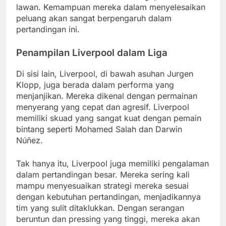
lawan. Kemampuan mereka dalam menyelesaikan
peluang akan sangat berpengaruh dalam
pertandingan ini.
Penampilan Liverpool dalam Liga
Di sisi lain, Liverpool, di bawah asuhan Jurgen
Klopp, juga berada dalam performa yang
menjanjikan. Mereka dikenal dengan permainan
menyerang yang cepat dan agresif. Liverpool
memiliki skuad yang sangat kuat dengan pemain
bintang seperti Mohamed Salah dan Darwin
Núñez.
Tak hanya itu, Liverpool juga memiliki pengalaman
dalam pertandingan besar. Mereka sering kali
mampu menyesuaikan strategi mereka sesuai
dengan kebutuhan pertandingan, menjadikannya
tim yang sulit ditaklukkan. Dengan serangan
beruntun dan pressing yang tinggi, mereka akan