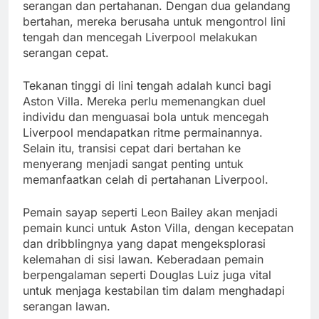
serangan dan pertahanan. Dengan dua gelandang
bertahan, mereka berusaha untuk mengontrol lini
tengah dan mencegah Liverpool melakukan
serangan cepat.
Tekanan tinggi di lini tengah adalah kunci bagi
Aston Villa. Mereka perlu memenangkan duel
individu dan menguasai bola untuk mencegah
Liverpool mendapatkan ritme permainannya.
Selain itu, transisi cepat dari bertahan ke
menyerang menjadi sangat penting untuk
memanfaatkan celah di pertahanan Liverpool.
Pemain sayap seperti Leon Bailey akan menjadi
pemain kunci untuk Aston Villa, dengan kecepatan
dan dribblingnya yang dapat mengeksplorasi
kelemahan di sisi lawan. Keberadaan pemain
berpengalaman seperti Douglas Luiz juga vital
untuk menjaga kestabilan tim dalam menghadapi
serangan lawan.