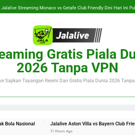
Jalalive Streaming Monaco vs Getafe Club Friendly Dini Hari Ini 
KuPS vs U Craiova Liga Eropa UEFA Malam Ini Pukul 22.00 WIB 
Streaming Singapura vs Indonesia Piala ASEAN Malam Ini Puku
Menar
Jalalive Aston Villa vs Bayern Club Friendly Malam Ini Pukul 19.0
eaming Gratis Piala D
Persahabatan Dua 
Jalalive Streaming Monaco vs Getafe Club Friendly Dini Hari Ini 
2026 Tanpa VPN
KuPS vs U Craiova Liga Eropa UEFA Malam Ini Pukul 22.00 WIB 
ive Sajikan Tayangan Resmi Dan Gratis Piala Dunia 2026 Tanpa 
Jalalive Aston Villa vs Bayern Club Friendly Malam Ini P
11 Hours Ago