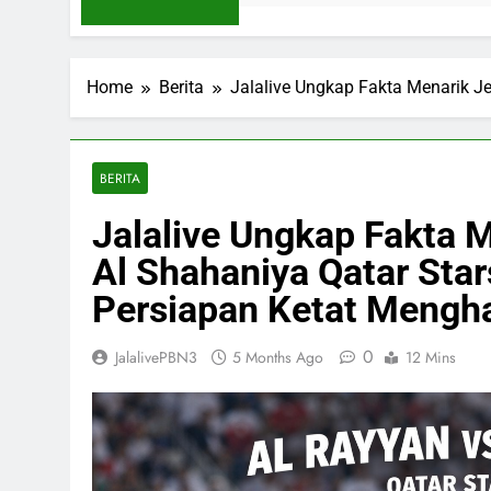
Home
Berita
Jalalive Ungkap Fakta Menarik J
BERITA
Jalalive Ungkap Fakta M
Al Shahaniya Qatar Sta
Persiapan Ketat Mengha
0
JalalivePBN3
5 Months Ago
12 Mins