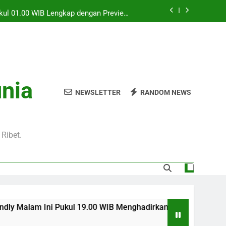
Pukul 01.00 WIB Lengkap dengan Preview
Pertandingan dan Fakta Menarik
Jadi Sorotan Besar Pecinta Sepak Bola
Eropa di Jalalive
l 20.00 WIB di Jalalive Menjadi Sajian
ik Untuk Pecinta Sepak Bola Nasional
0 WIB Menghadirkan Berita Terbaru Duel
unia
Klub Terkenal Dari Inggris Dan Jerman
NEWSLETTER
RANDOM NEWS
Pukul 01.00 WIB Lengkap dengan Preview
Pertandingan dan Fakta Menarik
Jadi Sorotan Besar Pecinta Sepak Bola
Eropa di Jalalive
Ribet.
ukul 19.00 WIB Menghadirkan Berita Terbaru Duel Persahabatan