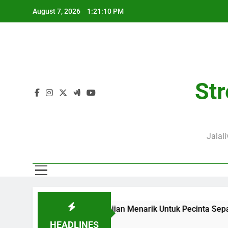
Skip
August 7, 2026
1:21:12 PM
to
content
Str
Jalal
 Menjadi Sajian Menarik Untuk Pecinta Sepak Bola Nasional
HEADLINES