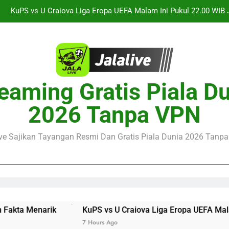
Jalalive Streaming Arsenal vs Real Betis Club Friendly Dini 
Pramusim Berkuali
Derby AC Milan vs Inter Milan Club Friendly Sore Ini Pukul 18.00 
Jalalive Streaming Monaco vs Getafe Club Friendly Dini Hari Ini 
KuPS vs U Craiova Liga Eropa UEFA Malam Ini Pukul 22.00 WIB 
eaming Gratis Piala D
Jalalive Streaming Arsenal vs Real Betis Club Friendly Dini 
2026 Tanpa VPN
Pramusim Berkuali
Derby AC Milan vs Inter Milan Club Friendly Sore Ini Pukul 18.00 
ive Sajikan Tayangan Resmi Dan Gratis Piala Dunia 2026 Tanpa 
ik
KuPS vs U Craiova Liga Eropa UEFA Malam Ini Pukul 2
7 Hours Ago