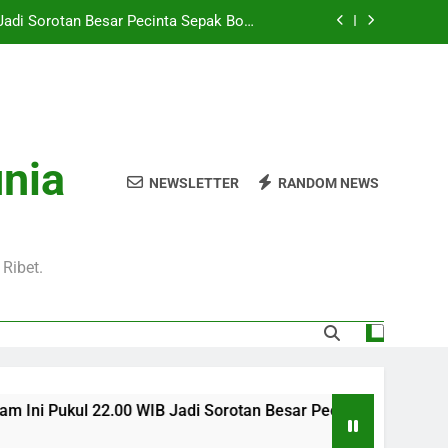
Hari Ini Pukul 01.30 WIB – Nikmati Aksi
tas Tanpa Ketinggalan Momen Penting
WIB Tersedia Melalui Streaming Jalalive
yang Stabil dan Jernih
Pukul 01.00 WIB Lengkap dengan Preview
Pertandingan dan Fakta Menarik
Jadi Sorotan Besar Pecinta Sepak Bola
unia
Eropa di Jalalive
NEWSLETTER
RANDOM NEWS
Hari Ini Pukul 01.30 WIB – Nikmati Aksi
tas Tanpa Ketinggalan Momen Penting
WIB Tersedia Melalui Streaming Jalalive
yang Stabil dan Jernih
Ribet.
2.00 WIB Jadi Sorotan Besar Pecinta Sepak Bola Eropa di Jala