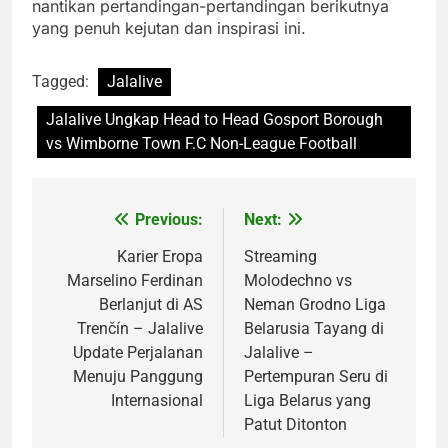
nantikan pertandingan-pertandingan berikutnya
yang penuh kejutan dan inspirasi ini.
Tagged:
Jalalive
Jalalive Ungkap Head to Head Gosport Borough
vs Wimborne Town F.C Non-League Football
Previous:
Next:
Post
navigation
Karier Eropa
Streaming
Marselino Ferdinan
Molodechno vs
Berlanjut di AS
Neman Grodno Liga
Trenčín – Jalalive
Belarusia Tayang di
Update Perjalanan
Jalalive –
Menuju Panggung
Pertempuran Seru di
Internasional
Liga Belarus yang
Patut Ditonton