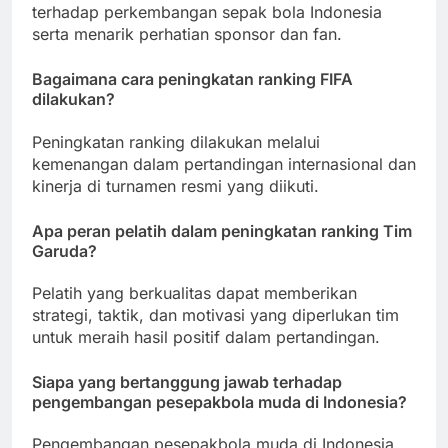
terhadap perkembangan sepak bola Indonesia
serta menarik perhatian sponsor dan fan.
Bagaimana cara peningkatan ranking FIFA
dilakukan?
Peningkatan ranking dilakukan melalui
kemenangan dalam pertandingan internasional dan
kinerja di turnamen resmi yang diikuti.
Apa peran pelatih dalam peningkatan ranking Tim
Garuda?
Pelatih yang berkualitas dapat memberikan
strategi, taktik, dan motivasi yang diperlukan tim
untuk meraih hasil positif dalam pertandingan.
Siapa yang bertanggung jawab terhadap
pengembangan pesepakbola muda di Indonesia?
Pengembangan pesepakbola muda di Indonesia