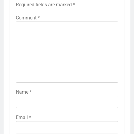
Required fields are marked
*
Comment
*
Name
*
Email
*