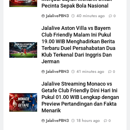
Pecinta Sepak Bola Nasional
JalalivePBN3
40 minutes ago
0
Jalalive Aston Villa vs Bayern
Club Friendly Malam Ini Pukul
19.00 WIB Menghadirkan Berita
Terbaru Duel Persahabatan Dua
Klub Terkenal Dari Inggris Dan
Jerman
JalalivePBN3
41 minutes ago
0
Jalalive Streaming Monaco vs
Getafe Club Friendly Dini Hari Ini
Pukul 01.00 WIB Lengkap dengan
Preview Pertandingan dan Fakta
Menarik
JalalivePBN3
18 hours ago
0