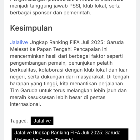
menjadi tanggung jawab PSSI, klub lokal, serta
berbagai sponsor dan pemerintah.
Kesimpulan
Jalalive
Ungkap Ranking FIFA Juli 2025: Garuda
Melesat ke Papan Tengah! Pencapaian ini
mencerminkan hasil dari berbagai faktor seperti
pengembangan pemain, penunjukan pelatih
berkualitas, kolaborasi dengan klub lokal dan luar
negeri, serta dukungan dari masyarakat. Di tengah
harapan yang tinggi, kita menantikan perjalanan
Tim Garuda untuk terus melangkah lebih jauh dan
meraih kesuksesan lebih besar di pentas
internasional.
Tagged:
Jalalive
Jalalive Ungkap Ranking FIFA Juli 2025: Garuda