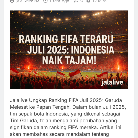
0
JalalivePBN3
1 Year Ago
12 Mins
Jalalive Ungkap Ranking FIFA Juli 2025: Garuda
Melesat ke Papan Tengah! Dalam bulan Juli 2025,
tim sepak bola Indonesia, yang dikenal sebagai
Tim Garuda, telah mengalami perubahan yang
signifikan dalam ranking FIFA mereka. Artikel ini
akan membahas secara mendalam tentang