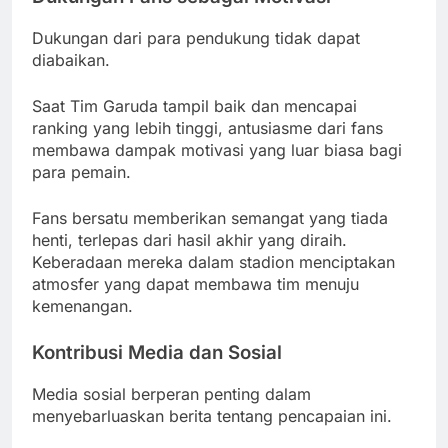
Dukungan dari para pendukung tidak dapat
diabaikan.
Saat Tim Garuda tampil baik dan mencapai
ranking yang lebih tinggi, antusiasme dari fans
membawa dampak motivasi yang luar biasa bagi
para pemain.
Fans bersatu memberikan semangat yang tiada
henti, terlepas dari hasil akhir yang diraih.
Keberadaan mereka dalam stadion menciptakan
atmosfer yang dapat membawa tim menuju
kemenangan.
Kontribusi Media dan Sosial
Media sosial berperan penting dalam
menyebarluaskan berita tentang pencapaian ini.