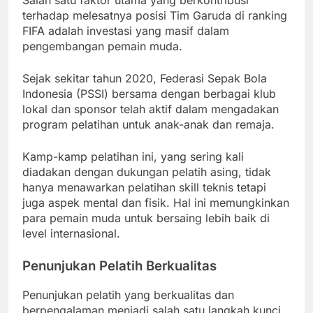
terhadap melesatnya posisi Tim Garuda di ranking
FIFA adalah investasi yang masif dalam
pengembangan pemain muda.
Sejak sekitar tahun 2020, Federasi Sepak Bola
Indonesia (PSSI) bersama dengan berbagai klub
lokal dan sponsor telah aktif dalam mengadakan
program pelatihan untuk anak-anak dan remaja.
Kamp-kamp pelatihan ini, yang sering kali
diadakan dengan dukungan pelatih asing, tidak
hanya menawarkan pelatihan skill teknis tetapi
juga aspek mental dan fisik. Hal ini memungkinkan
para pemain muda untuk bersaing lebih baik di
level internasional.
Penunjukan Pelatih Berkualitas
Penunjukan pelatih yang berkualitas dan
berpengalaman menjadi salah satu langkah kunci