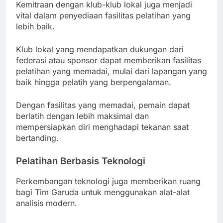
Kemitraan dengan klub-klub lokal juga menjadi
vital dalam penyediaan fasilitas pelatihan yang
lebih baik.
Klub lokal yang mendapatkan dukungan dari
federasi atau sponsor dapat memberikan fasilitas
pelatihan yang memadai, mulai dari lapangan yang
baik hingga pelatih yang berpengalaman.
Dengan fasilitas yang memadai, pemain dapat
berlatih dengan lebih maksimal dan
mempersiapkan diri menghadapi tekanan saat
bertanding.
Pelatihan Berbasis Teknologi
Perkembangan teknologi juga memberikan ruang
bagi Tim Garuda untuk menggunakan alat-alat
analisis modern.