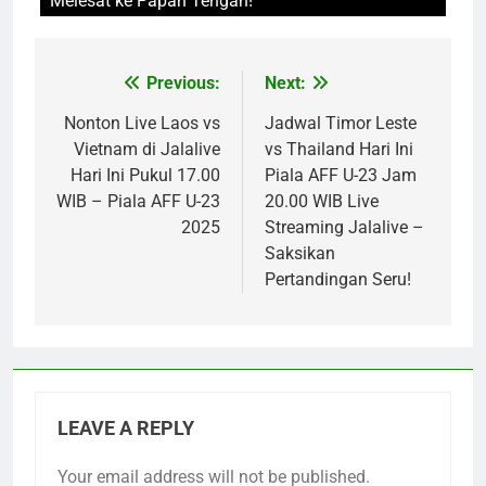
Melesat ke Papan Tengah!
Previous:
Next:
Post
navigation
Nonton Live Laos vs
Jadwal Timor Leste
Vietnam di Jalalive
vs Thailand Hari Ini
Hari Ini Pukul 17.00
Piala AFF U-23 Jam
WIB – Piala AFF U-23
20.00 WIB Live
2025
Streaming Jalalive –
Saksikan
Pertandingan Seru!
LEAVE A REPLY
Your email address will not be published.