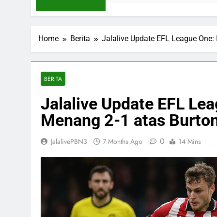
Home
Berita
Jalalive Update EFL League One: 
BERITA
Jalalive Update EFL Lea
Menang 2-1 atas Burton
0
JalalivePBN3
7 Months Ago
14 Mins