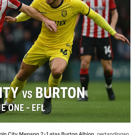
oln City Menang 2-1 atas Burton Albion
, pertandingan