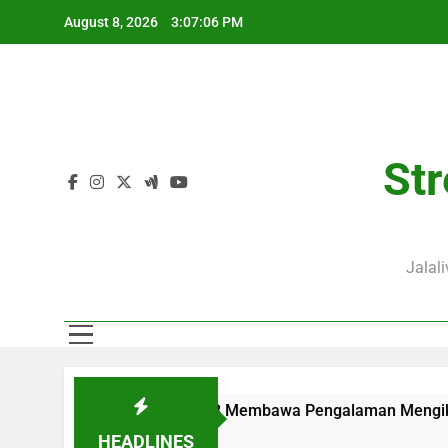
Skip
August 8, 2026
3:07:07 PM
to
content
Str
Jalal
Pukul 02.00 WIB Membawa Pengalaman Mengikuti Duel Klub Erop
HEADLINES