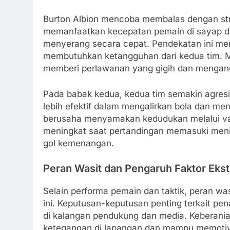
Burton Albion mencoba membalas dengan str
memanfaatkan kecepatan pemain di sayap dan
menyerang secara cepat. Pendekatan ini mem
membutuhkan ketangguhan dari kedua tim. Mes
memberi perlawanan yang gigih dan menganca
Pada babak kedua, kedua tim semakin agresif 
lebih efektif dalam mengalirkan bola dan me
berusaha menyamakan kedudukan melalui vari
meningkat saat pertandingan memasuki meni
gol kemenangan.
Peran Wasit dan Pengaruh Faktor Ekst
Selain performa pemain dan taktik, peran wa
ini. Keputusan-keputusan penting terkait pena
di kalangan pendukung dan media. Keberan
ketegangan di lapangan dan mampu memotivas