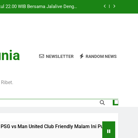
l 20.00 WIB di Jalalive Menjadi Sajian
ik Untuk Pecinta Sepak Bola Nasional
0 WIB Menghadirkan Berita Terbaru Duel
Klub Terkenal Dari Inggris Dan Jerman
Dini Hari Ini Pukul 02.00 WIB Membawa
kuti Duel Klub Eropa Yang Dinantikan
kul 22.00 WIB Bersama Jalalive Dengan
unia
aga Pramusim Modern dan Menghibur
NEWSLETTER
RANDOM NEWS
l 20.00 WIB di Jalalive Menjadi Sajian
ik Untuk Pecinta Sepak Bola Nasional
0 WIB Menghadirkan Berita Terbaru Duel
Klub Terkenal Dari Inggris Dan Jerman
Ribet.
d Club Friendly Malam Ini Pukul 22.00 WIB Bersama Jalaliv