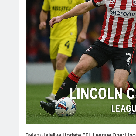
Dalam
Jalalive Update EFL League One: Linc