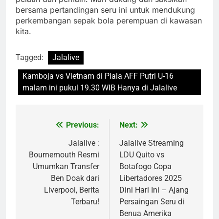
bersama pertandingan seru ini untuk mendukung
perkembangan sepak bola perempuan di kawasan
kita.
Tagged:
Jalalive
Kamboja vs Vietnam di Piala AFF Putri U-16
malam ini pukul 19.30 WIB Hanya di Jalalive
Previous:
Next:
Post
navigation
Jalalive :
Jalalive Streaming
Bournemouth Resmi
LDU Quito vs
Umumkan Transfer
Botafogo Copa
Ben Doak dari
Libertadores 2025
Liverpool, Berita
Dini Hari Ini – Ajang
Terbaru!
Persaingan Seru di
Benua Amerika