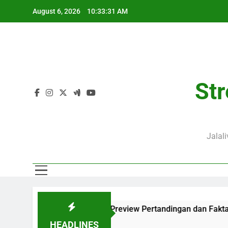
Skip
August 6, 2026
10:33:33 AM
to
content
Str
Jalal
ngkap dengan Preview Pertandingan dan Fakta Menarik
Ku
7 H
HEADLINES