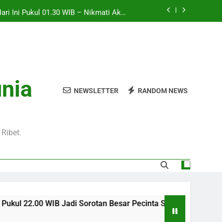
Hari Ini Pukul 01.30 WIB – Nikmati Aksi
tas Tanpa Ketinggalan Momen Penting
WIB Tersedia Melalui Streaming Jalalive
yang Stabil dan Jernih
Pukul 01.00 WIB Lengkap dengan Preview
Pertandingan dan Fakta Menarik
Jadi Sorotan Besar Pecinta Sepak Bola
unia
Eropa di Jalalive
NEWSLETTER
RANDOM NEWS
Hari Ini Pukul 01.30 WIB – Nikmati Aksi
tas Tanpa Ketinggalan Momen Penting
WIB Tersedia Melalui Streaming Jalalive
yang Stabil dan Jernih
Ribet.
di Sorotan Besar Pecinta Sepak Bola Eropa di Jalalive