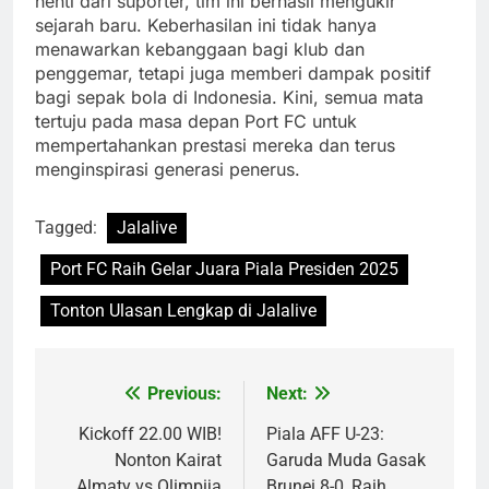
henti dari suporter, tim ini berhasil mengukir
sejarah baru. Keberhasilan ini tidak hanya
menawarkan kebanggaan bagi klub dan
penggemar, tetapi juga memberi dampak positif
bagi sepak bola di Indonesia. Kini, semua mata
tertuju pada masa depan Port FC untuk
mempertahankan prestasi mereka dan terus
menginspirasi generasi penerus.
Tagged:
Jalalive
Port FC Raih Gelar Juara Piala Presiden 2025
Tonton Ulasan Lengkap di Jalalive
Previous:
Next:
Post
navigation
Kickoff 22.00 WIB!
Piala AFF U-23:
Nonton Kairat
Garuda Muda Gasak
Almaty vs Olimpija
Brunei 8-0, Raih