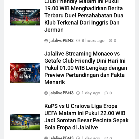
Club Friendly Malam Ini Pukul
19.00 WIB Menghadirkan Berita
Terbaru Duel Persahabatan Dua
Klub Terkenal Dari Inggris Dan
Jerman
JalalivePBN3
8 hours ago
0
Jalalive Streaming Monaco vs
Getafe Club Friendly Dini Hari Ini
Pukul 01.00 WIB Lengkap dengan
Preview Pertandingan dan Fakta
Menarik
JalalivePBN3
1 day ago
0
KuPS vs U Craiova Liga Eropa
UEFA Malam Ini Pukul 22.00 WIB
Jadi Sorotan Besar Pecinta Sepak
Bola Eropa di Jalalive
JalalivePBN3
1 day ago
0