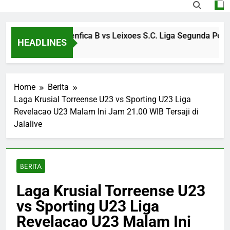
treaming S.L. Benfica B vs Leixoes S.C. Liga Segunda Portugal
HEADLINES
o
Home
Berita
Laga Krusial Torreense U23 vs Sporting U23 Liga
Revelacao U23 Malam Ini Jam 21.00 WIB Tersaji di
Jalalive
BERITA
Laga Krusial Torreense U23
vs Sporting U23 Liga
Revelacao U23 Malam Ini