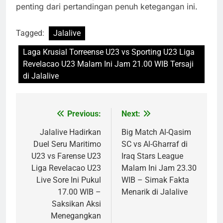
penting dari pertandingan penuh ketegangan ini.
Tagged:
Jalalive
Laga Krusial Torreense U23 vs Sporting U23 Liga
Revelacao U23 Malam Ini Jam 21.00 WIB Tersaji
di Jalalive
Previous:
Next:
Post
navigation
Jalalive Hadirkan
Big Match Al-Qasim
Duel Seru Maritimo
SC vs Al-Gharraf di
U23 vs Farense U23
Iraq Stars League
Liga Revelacao U23
Malam Ini Jam 23.30
Live Sore Ini Pukul
WIB – Simak Fakta
17.00 WIB –
Menarik di Jalalive
Saksikan Aksi
Menegangkan