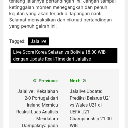
tentang jalannya pertandingan ini. Jangan sampai
ketinggalan momen menegangkan dan penuh
kejutan yang akan terjadi di lapangan nanti.
Selamat menyaksikan dan nikmati pertandingan
yang penuh gairah ini!
Tagged:
Jalalive
Live Score Korea Selatan vs Bolivia 18.00 WIB
dengan Update Real-Time dari Jalalive
Previous:
Next:
Post
navigation
Jalalive : Kekalahan
Jalalive Update:
2-0 Portugal dari
Prediksi Belarus U21
Ireland Memicu
vs Wales U21 di
Reaksi Luas Analisis
UEFA U21
Mendalam
Championship 21.00
Dampaknya pada
WIB