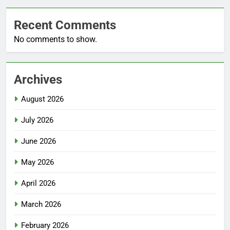
Recent Comments
No comments to show.
Archives
August 2026
July 2026
June 2026
May 2026
April 2026
March 2026
February 2026