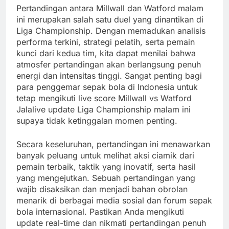
Pertandingan antara Millwall dan Watford malam
ini merupakan salah satu duel yang dinantikan di
Liga Championship. Dengan memadukan analisis
performa terkini, strategi pelatih, serta pemain
kunci dari kedua tim, kita dapat menilai bahwa
atmosfer pertandingan akan berlangsung penuh
energi dan intensitas tinggi. Sangat penting bagi
para penggemar sepak bola di Indonesia untuk
tetap mengikuti live score Millwall vs Watford
Jalalive update Liga Championship malam ini
supaya tidak ketinggalan momen penting.
Secara keseluruhan, pertandingan ini menawarkan
banyak peluang untuk melihat aksi ciamik dari
pemain terbaik, taktik yang inovatif, serta hasil
yang mengejutkan. Sebuah pertandingan yang
wajib disaksikan dan menjadi bahan obrolan
menarik di berbagai media sosial dan forum sepak
bola internasional. Pastikan Anda mengikuti
update real-time dan nikmati pertandingan penuh