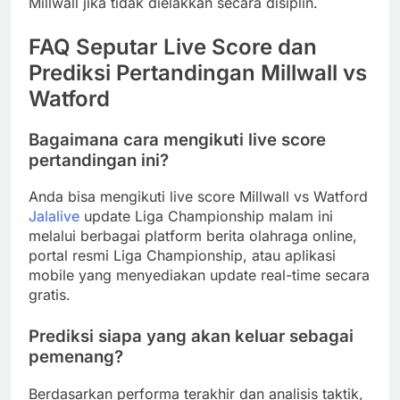
Millwall jika tidak dielakkan secara disiplin.
FAQ Seputar Live Score dan
Prediksi Pertandingan Millwall vs
Watford
Bagaimana cara mengikuti live score
pertandingan ini?
Anda bisa mengikuti live score Millwall vs Watford
Jalalive
update Liga Championship malam ini
melalui berbagai platform berita olahraga online,
portal resmi Liga Championship, atau aplikasi
mobile yang menyediakan update real-time secara
gratis.
Prediksi siapa yang akan keluar sebagai
pemenang?
Berdasarkan performa terakhir dan analisis taktik,