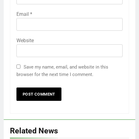
Email
*
Website
Save my name, email, and website in this
browser for the next time I comment.
Related News