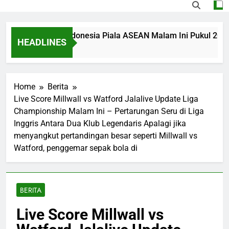
Singapura vs Indonesia Piala ASEAN Malam Ini Pukul 20.00 WI
HEADLINES
Home
Berita
Live Score Millwall vs Watford Jalalive Update Liga
Championship Malam Ini – Pertarungan Seru di Liga
Inggris Antara Dua Klub Legendaris Apalagi jika
menyangkut pertandingan besar seperti Millwall vs
Watford, penggemar sepak bola di
BERITA
Live Score Millwall vs