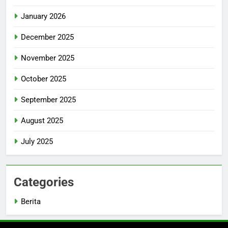
January 2026
December 2025
November 2025
October 2025
September 2025
August 2025
July 2025
Categories
Berita