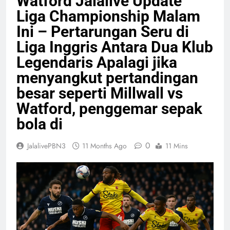
Watford Jalalive Update
Liga Championship Malam
Ini – Pertarungan Seru di
Liga Inggris Antara Dua Klub
Legendaris Apalagi jika
menyangkut pertandingan
besar seperti Millwall vs
Watford, penggemar sepak
bola di
0
JalalivePBN3
11 Months Ago
11 Mins