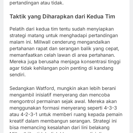
pertandingan atau tidak.
Taktik yang Diharapkan dari Kedua Tim
Pelatih dari kedua tim tentu sudah menyiapkan
strategi matang untuk menghadapi pertandingan
malam ini. Millwall cenderung mengandalkan
pertahanan rapat dan serangan balik yang cepat,
memanfaatkan celah lawan di area pertahanan.
Mereka juga berusaha menjaga konsentrasi tinggi
agar tidak kehilangan poin penting di kandang
sendiri.
Sedangkan Watford, mungkin akan lebih berani
mengambil inisiatif menyerang dan mencoba
mengontrol permainan sejak awal. Mereka akan
menggunakan formasi menyerang seperti 4-3-3
atau 4-2-3-1 untuk memberi ruang kepada pemain
kreatif dalam membangun serangan. Strategi ini
bisa memancing kesalahan dari lini belakang