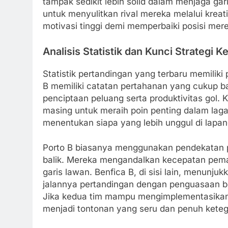
tampak sedikit lebih solid dalam menjaga ga
untuk menyulitkan rival mereka melalui krea
motivasi tinggi demi memperbaiki posisi mer
Analisis Statistik dan Kunci Strategi 
Statistik pertandingan yang terbaru memiliki p
B memiliki catatan pertahanan yang cukup b
penciptaan peluang serta produktivitas gol
masing untuk meraih poin penting dalam laga 
menentukan siapa yang lebih unggul di lapa
Porto B biasanya menggunakan pendekatan p
balik. Mereka mengandalkan kecepatan pem
garis lawan. Benfica B, di sisi lain, menunju
jalannya pertandingan dengan penguasaan bo
Jika kedua tim mampu mengimplementasikan s
menjadi tontonan yang seru dan penuh kete