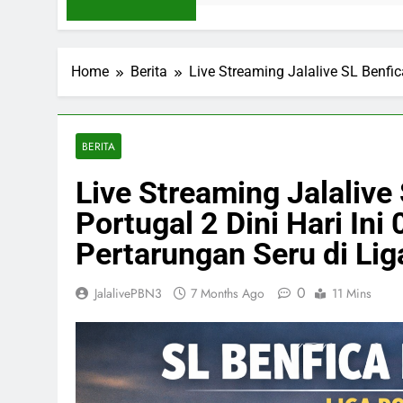
Home
Berita
Live Streaming Jalalive SL Benfic
BERITA
Live Streaming Jalalive
Portugal 2 Dini Hari In
Pertarungan Seru di Lig
0
JalalivePBN3
7 Months Ago
11 Mins