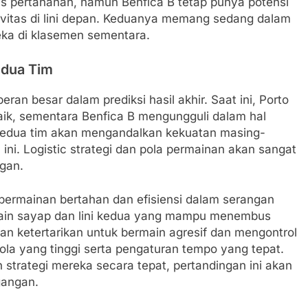
ris pertahanan, namun Benfica B tetap punya potensi
tivitas di lini depan. Keduanya memang sedang dalam
eka di klasemen sementara.
Kedua Tim
eran besar dalam prediksi hasil akhir. Saat ini, Porto
aik, sementara Benfica B mengungguli dalam hal
. Kedua tim akan mengandalkan kekuatan masing-
ini. Logistic strategi dan pola permainan akan sangat
ngan.
ermainan bertahan dan efisiensi dalam serangan
ain sayap dan lini kedua yang mampu menembus
kkan ketertarikan untuk bermain agresif dan mengontrol
la yang tinggi serta pengaturan tempo yang tepat.
trategi mereka secara tepat, pertandingan ini akan
gangan.