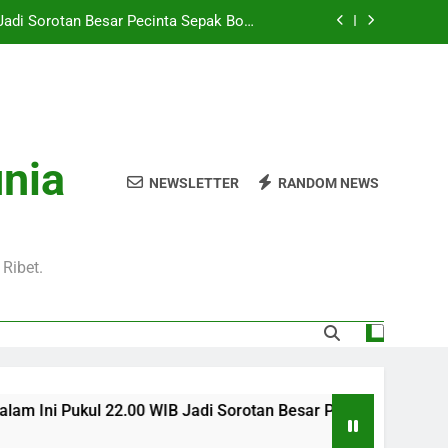
Hari Ini Pukul 01.30 WIB – Nikmati Aksi
tas Tanpa Ketinggalan Momen Penting
WIB Tersedia Melalui Streaming Jalalive
yang Stabil dan Jernih
Pukul 01.00 WIB Lengkap dengan Preview
Pertandingan dan Fakta Menarik
Jadi Sorotan Besar Pecinta Sepak Bola
unia
Eropa di Jalalive
NEWSLETTER
RANDOM NEWS
Hari Ini Pukul 01.30 WIB – Nikmati Aksi
tas Tanpa Ketinggalan Momen Penting
WIB Tersedia Melalui Streaming Jalalive
yang Stabil dan Jernih
Ribet.
00 WIB Jadi Sorotan Besar Pecinta Sepak Bola Eropa di Jalali