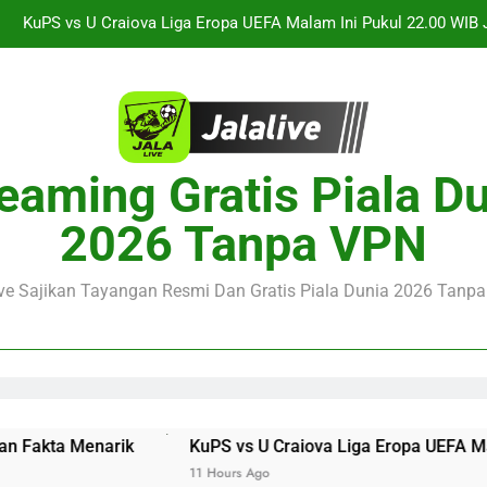
Jalalive Streaming Arsenal vs Real Betis Club Friendly Dini 
Pramusim Berkuali
Derby AC Milan vs Inter Milan Club Friendly Sore Ini Pukul 18.00 
Jalalive Streaming Monaco vs Getafe Club Friendly Dini Hari Ini 
KuPS vs U Craiova Liga Eropa UEFA Malam Ini Pukul 22.00 WIB 
eaming Gratis Piala D
Jalalive Streaming Arsenal vs Real Betis Club Friendly Dini 
2026 Tanpa VPN
Pramusim Berkuali
Derby AC Milan vs Inter Milan Club Friendly Sore Ini Pukul 18.00 
ive Sajikan Tayangan Resmi Dan Gratis Piala Dunia 2026 Tanpa 
KuPS vs U Craiova Liga Eropa UEFA Malam Ini Pukul 22.
11 Hours Ago