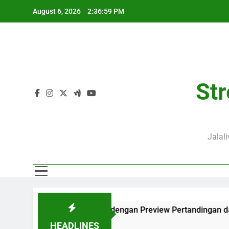
Skip
August 6, 2026
2:37:00 PM
to
content
Str
Jalal
0 WIB Lengkap dengan Preview Pertandingan dan Fakta Menarik
HEADLINES