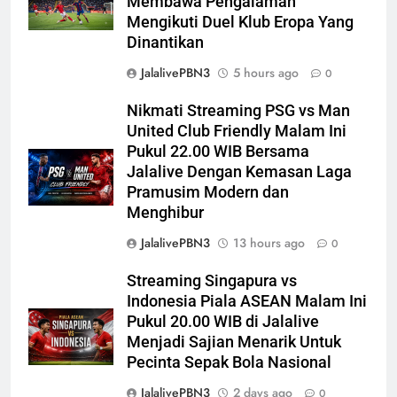
Membawa Pengalaman
Mengikuti Duel Klub Eropa Yang
Dinantikan
JalalivePBN3
5 hours ago
0
Nikmati Streaming PSG vs Man
United Club Friendly Malam Ini
Pukul 22.00 WIB Bersama
Jalalive Dengan Kemasan Laga
Pramusim Modern dan
Menghibur
JalalivePBN3
13 hours ago
0
Streaming Singapura vs
Indonesia Piala ASEAN Malam Ini
Pukul 20.00 WIB di Jalalive
Menjadi Sajian Menarik Untuk
Pecinta Sepak Bola Nasional
JalalivePBN3
2 days ago
0