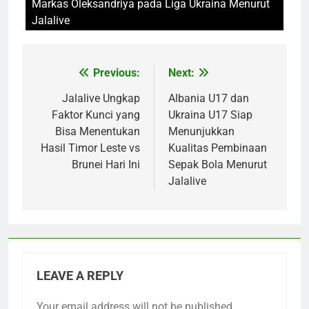
Markas Oleksandriya pada Liga Ukraina Menurut
Jalalive
Previous:
Next:
Post
navigation
Jalalive Ungkap
Albania U17 dan
Faktor Kunci yang
Ukraina U17 Siap
Bisa Menentukan
Menunjukkan
Hasil Timor Leste vs
Kualitas Pembinaan
Brunei Hari Ini
Sepak Bola Menurut
Jalalive
LEAVE A REPLY
Your email address will not be published.