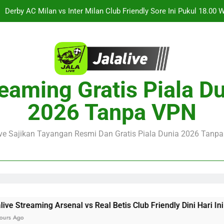
Derby AC Milan vs Inter Milan Club Friendly Sore Ini Pukul 18.00 
angan Lewatkan Live Streaming Jalalive Thun vs Dinamo Zagreb Li
KuPS vs U Craiova Liga Eropa UEFA Malam Ini Pukul 22.00 WIB 
Jalalive Streaming Arsenal vs Real Betis Club Friendly Dini 
eaming Gratis Piala D
Pramusim Berkuali
Derby AC Milan vs Inter Milan Club Friendly Sore Ini Pukul 18.00 
2026 Tanpa VPN
angan Lewatkan Live Streaming Jalalive Thun vs Dinamo Zagreb Li
ive Sajikan Tayangan Resmi Dan Gratis Piala Dunia 2026 Tanpa 
enal vs Real Betis Club Friendly Dini Hari Ini Pukul 01.30 WI