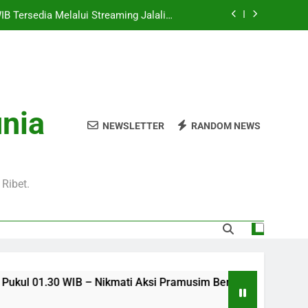
WIB Tersedia Melalui Streaming Jalalive
yang Stabil dan Jernih
ga Champions UEFA Dini Hari Ini Pukul
01.00 WIB Pertandingan Sarat Gengsi
Jadi Sorotan Besar Pecinta Sepak Bola
Eropa di Jalalive
Hari Ini Pukul 01.30 WIB – Nikmati Aksi
unia
tas Tanpa Ketinggalan Momen Penting
NEWSLETTER
RANDOM NEWS
WIB Tersedia Melalui Streaming Jalalive
yang Stabil dan Jernih
ga Champions UEFA Dini Hari Ini Pukul
01.00 WIB Pertandingan Sarat Gengsi
Ribet.
B – Nikmati Aksi Pramusim Berkualitas Tanpa Ketinggalan Mome