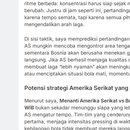
ritme berbeda: konsentrasi harus siap sejak 
berubah. Justru di jam seperti ini, pertandi
karena tempo semata, tapi karena semua pih
mengendalikan arah laga.
Di sisi taktik, saya memprediksi pertandinga
AS mungkin mencoba mengontrol area tengah 
sementara Bosnia akan berusaha menekan ga
langsung. Jika AS berhasil menjaga kualitas 
membuat laga “lebih nyaman” akan meningkat. 
atau menciptakan situasi bola mati, momentu
Potensi strategi Amerika Serikat yang 
Menurut saya,
Menanti Amerika Serikat vs B
WIB
bukan sekadar menunggu siapa yang lebi
AS mengatur tempo. Tim-tim yang cenderung t
pertama, menjaga intensitas pressing di wakt
kehilangan bola tidak membuat mereka lang