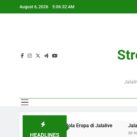
Skip
August 6, 2026
5:06:34 AM
to
content
J
Str
J
Jalal
ta Sepak Bola Eropa di Jalalive
Jalalive Streaming Ars
20 Hours Ago
HEADLINES